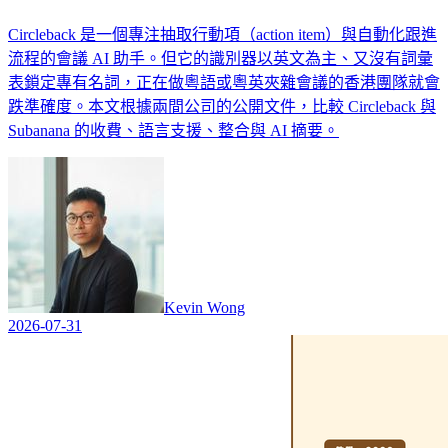
Circleback 是一個專注抽取行動項（action item）與自動化跟進
流程的會議 AI 助手。但它的識別器以英文為主、又沒有詞彙
表鎖定專有名詞，正在做粵語或粵英夾雜會議的香港團隊就會
跌準確度。本文根據兩間公司的公開文件，比較 Circleback 與
Subanana 的收費、語言支援、整合與 AI 摘要。
Kevin Wong
2026-07-31