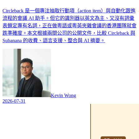
Circleback 是一個專注抽取行動項（action item）與自動化跟進
流程的會議 AI 助手。但它的識別器以英文為主、又沒有詞彙
表鎖定專有名詞，正在做粵語或粵英夾雜會議的香港團隊就會
跌準確度。本文根據兩間公司的公開文件，比較 Circleback 與
Subanana 的收費、語言支援、整合與 AI 摘要。
Kevin Wong
2026-07-31