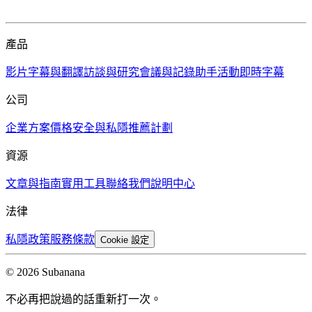
產品
影片字幕與翻譯
訪談與研究
會議與記錄助手
活動即時字幕
公司
企業方案
價格
安全與私隱
推薦計劃
資源
文章與指南
實用工具
聯絡我們
說明中心
法律
私隱政策
服務條款
Cookie 設定
© 2026 Subanana
不必再把說過的話重新打一次。