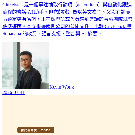
Circleback 是一個專注抽取行動項（action item）與自動化跟進
流程的會議 AI 助手。但它的識別器以英文為主、又沒有詞彙
表鎖定專有名詞，正在做粵語或粵英夾雜會議的香港團隊就會
跌準確度。本文根據兩間公司的公開文件，比較 Circleback 與
Subanana 的收費、語言支援、整合與 AI 摘要。
Kevin Wong
2026-07-31