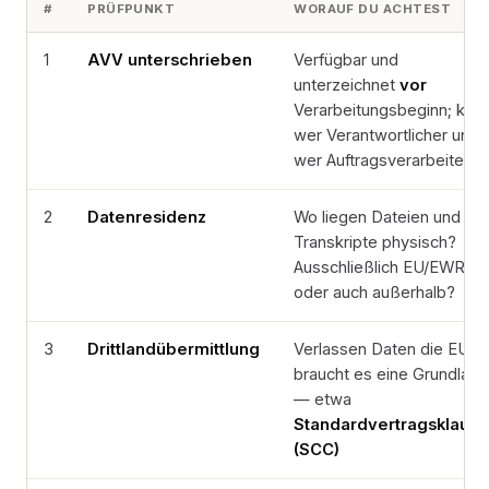
#
PRÜFPUNKT
WORAUF DU ACHTEST
1
AVV unterschrieben
Verfügbar und
unterzeichnet
vor
Verarbeitungsbeginn; klärt
wer Verantwortlicher und
wer Auftragsverarbeiter is
2
Datenresidenz
Wo liegen Dateien und
Transkripte physisch?
Ausschließlich EU/EWR,
oder auch außerhalb?
3
Drittlandübermittlung
Verlassen Daten die EU,
braucht es eine Grundlag
— etwa
Standardvertragsklause
(SCC)