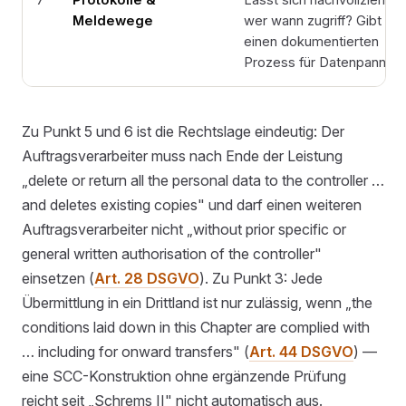
7
Protokolle &
Lässt sich nachvollziehen,
Meldewege
wer wann zugriff? Gibt es
einen dokumentierten
Prozess für Datenpannen
Zu Punkt 5 und 6 ist die Rechtslage eindeutig: Der
Auftragsverarbeiter muss nach Ende der Leistung
„delete or return all the personal data to the controller …
and deletes existing copies" und darf einen weiteren
Auftragsverarbeiter nicht „without prior specific or
general written authorisation of the controller"
einsetzen (
Art. 28 DSGVO
). Zu Punkt 3: Jede
Übermittlung in ein Drittland ist nur zulässig, wenn „the
conditions laid down in this Chapter are complied with
… including for onward transfers" (
Art. 44 DSGVO
) —
eine SCC-Konstruktion ohne ergänzende Prüfung
reicht seit „Schrems II" nicht automatisch aus.