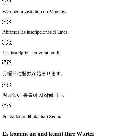
🇬🇧
We open registration on Monday.
🇪🇸
Abrimos las inscripciones el lunes.
🇫🇷
Les inscriptions ouvrent lundi.
🇯🇵
月曜日に登録が始まります。
🇰🇷
월요일에 등록이 시작됩니다.
🇮🇩
Pendaftaran dibuka hari Senin.
Es kommt an und kennt Ihre Wörter