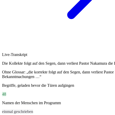
Live-Untertitel
Glossar + Anwendungsfall
Live-Transkript
We open registration on Monday.
Die Kollekte folgt auf den Segen, dann verliest Pastor
Nakamura
die 
Abrimos las inscripciones el lunes.
Ohne Glossar: „die korrekte folgt auf den Segen, dann verliest Pasto
Bekanntmachungen …“
The pilot runs in three cities.
Begriffe, geladen bevor die Türen aufgingen
El piloto se ejecuta en tres ciudades.
48
Publikumssprachen
Namen der Menschen im Programm
🇪🇸 ES
🇫🇷 FR
🇯🇵 JA
🇰🇷 KO
🇮🇩 ID
einmal geschrieben