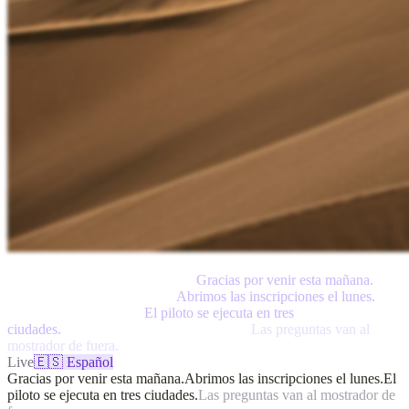
Produktlaunch · live
🇬🇧 English · 🇪🇸 Español
Thanks for coming this morning.
Gracias por venir esta mañana.
We
open registration on Monday.
Abrimos las inscripciones el lunes.
The
pilot runs in three cities.
El piloto se ejecuta en tres
ciudades.
Questions go to the desk outside.
Las preguntas van al
mostrador de fuera.
Live
🇪🇸 Español
Gracias por venir esta mañana.
Abrimos las inscripciones el lunes.
El
piloto se ejecuta en tres ciudades.
Las preguntas van al mostrador de