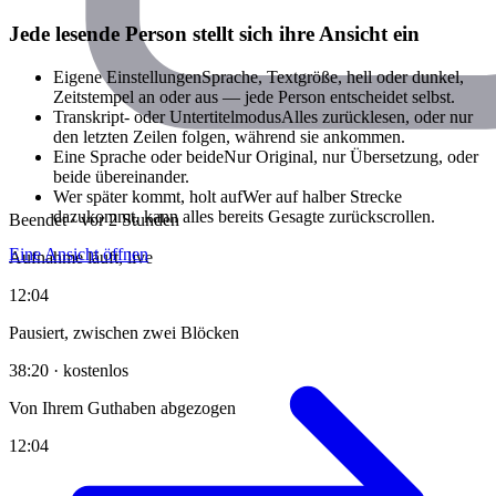
Jede lesende Person stellt sich ihre Ansicht ein
Eigene Einstellungen
Sprache, Textgröße, hell oder dunkel,
Zeitstempel an oder aus — jede Person entscheidet selbst.
Transkript- oder Untertitelmodus
Alles zurücklesen, oder nur
den letzten Zeilen folgen, während sie ankommen.
Eine Sprache oder beide
Nur Original, nur Übersetzung, oder
beide übereinander.
Wer später kommt, holt auf
Wer auf halber Strecke
dazukommt, kann alles bereits Gesagte zurückscrollen.
Beendet · vor 2 Stunden
Eine Ansicht öffnen
Aufnahme läuft, live
12:04
Pausiert, zwischen zwei Blöcken
38:20 · kostenlos
Von Ihrem Guthaben abgezogen
12:04