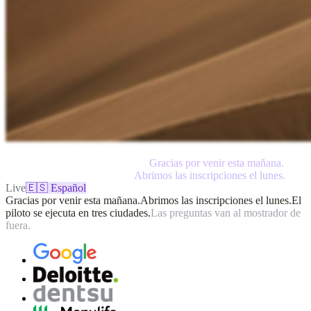
Produktlaunch · live
🇪🇸 ES
Thanks for coming this morning.
Gracias por venir esta mañana.
We
open registration on Monday.
Abrimos las inscripciones el lunes.
Live
🇪🇸 Español
Gracias por venir esta mañana.
Abrimos las inscripciones el lunes.
El
piloto se ejecuta en tres ciudades.
Las preguntas van al mostrador de
fuera.