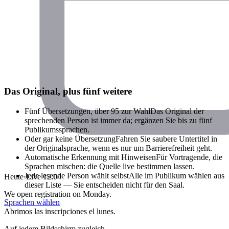
Das Original, plus fünf weitere
Fünf Übersetzungen, über 95 zur Wahl
Das Original der
sprechenden Person ist immer da; ergänzen Sie bis zu fünf
Publikumssprachen.
Oder gar keine Übersetzung
Fahren Sie saubere Untertitel in
der Originalsprache, wenn es nur um Barrierefreiheit geht.
Automatische Erkennung mit Hinweisen
Für Vortragende, die
Sprachen mischen: die Quelle live bestimmen lassen.
Jede lesende Person wählt selbst
Alle im Publikum wählen aus
Heute
·
Live 12:04
dieser Liste — Sie entscheiden nicht für den Saal.
We open registration on Monday.
Sprachen wählen
Abrimos las inscripciones el lunes.
Auf jedem Bildschirm zugleich