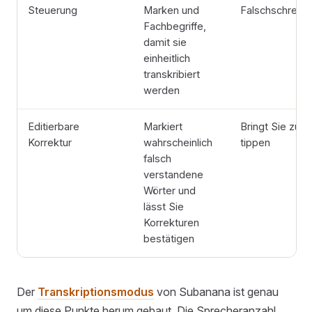
Steuerung
Marken und
Falschschreib
Fachbegriffe,
damit sie
einheitlich
transkribiert
werden
Editierbare
Markiert
Bringt Sie zur 
Korrektur
wahrscheinlich
tippen
falsch
verstandene
Wörter und
lässt Sie
Korrekturen
bestätigen
Der
Transkriptionsmodus
von Subanana ist genau
um diese Punkte herum gebaut. Die Sprecheranzahl