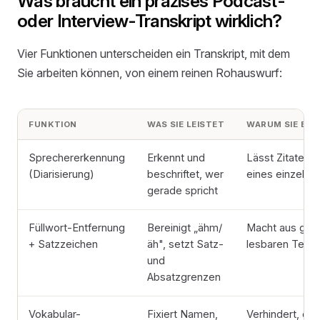
Was braucht ein präzises Podcast-
oder Interview-Transkript wirklich?
Vier Funktionen unterscheiden ein Transkript, mit dem
Sie arbeiten können, von einem reinen Rohauswurf:
FUNKTION
WAS SIE LEISTET
WARUM SIE BEI
Sprecher­erkennung
Erkennt und
Lässt Zitate z
(Diarisierung)
beschriftet, wer
eines einzelne
gerade spricht
Füllwort-Entfernung
Bereinigt „ähm/
Macht aus ges
+ Satzzeichen
äh", setzt Satz-
lesbaren Text
und
Absatzgrenzen
Vokabular-
Fixiert Namen,
Verhindert, da