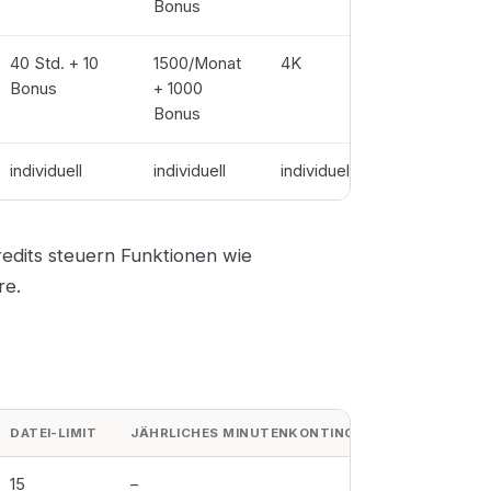
Bonus
40 Std. + 10
1500/Monat
4K
2 TB
Bonus
+ 1000
Bonus
individuell
individuell
individuell
individue
redits steuern Funktionen wie
re.
DATEI-LIMIT
JÄHRLICHES MINUTENKONTINGENT
15
–