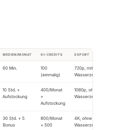
MEDIEN/MONAT
KI-CREDITS
EXPORT
SPEICHE
60 Min.
100
720p, mit
5 GB
(einmalig)
Wasserzeichen
10 Std. +
400/Monat
1080p, ohne
100 GB
Aufstockung
+
Wasserzeichen
Aufstockung
30 Std. + 5
800/Monat
4K, ohne
1 TB
Bonus
+ 500
Wasserzeichen