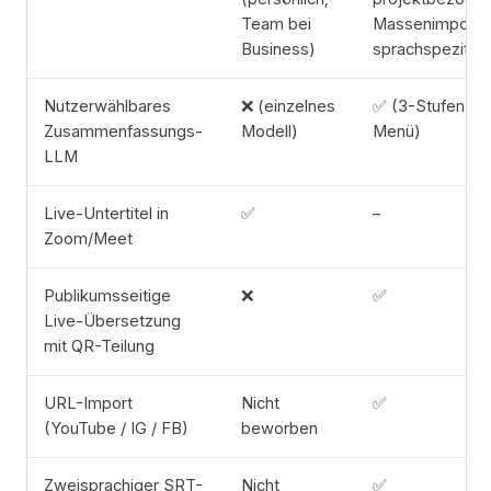
Team bei
Massenimport,
Business)
sprachspezifisc
Nutzerwählbares
❌ (einzelnes
✅ (3-Stufen-
Zusammenfassungs-
Modell)
Menü)
LLM
Live-Untertitel in
✅
–
Zoom/Meet
Publikumsseitige
❌
✅
Live-Übersetzung
mit QR-Teilung
URL-Import
Nicht
✅
(YouTube / IG / FB)
beworben
Zweisprachiger SRT-
Nicht
✅