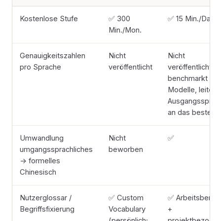
Kostenlose Stufe
✅ 300
✅ 15 Min./Datei
Min./Mon.
Genauigkeitszahlen
Nicht
Nicht
pro Sprache
veröffentlicht
veröffentlicht –
benchmarkt ST
Modelle, leitet j
Ausgangssprac
an das beste
Umwandlung
Nicht
✅
umgangssprachliches
beworben
→ formelles
Chinesisch
Nutzerglossar /
✅ Custom
✅ Arbeitsberei
Begriffsfixierung
Vocabulary
+
(persönlich;
projektbezogen