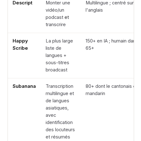
Descript
Monter une
Multilingue ; centré sur
vidéo/un
l'anglais
podcast
et
transcrire
Happy
La plus large
150+ en IA ; humain dans
Scribe
liste de
65+
langues +
sous-titres
broadcast
Subanana
Transcription
80+ dont le cantonais et l
multilingue et
mandarin
de langues
asiatiques,
avec
identification
des locuteurs
et résumés