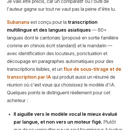
Je vais être précis, car un comparatif où l'outil de
l'auteur gagne sur tout ne vaut pas la peine d'être lu.
Subanana
est conçu pour la
transcription
multilingue et des langues asiatiques
— 80+
langues dont le cantonais (proposé en sortie familière
comme en chinois écrit standard) et le mandarin —
avec identification des locuteurs, ponctuation et
découpage en paragraphes automatiques pour des
transcriptions lisibles, et un
flux de sous-titrage et de
transcription par IA
qui produit aussi un résumé de
réunion où
c'est vous
qui choisissez le modèle d'IA.
Quelques points le distinguent réellement pour cet
acheteur :
Il aiguille vers le modèle vocal le mieux évalué
par langue, et non vers un moteur figé.
Plutôt
que de se verrouiller sur un seul fournisseur, il évalue