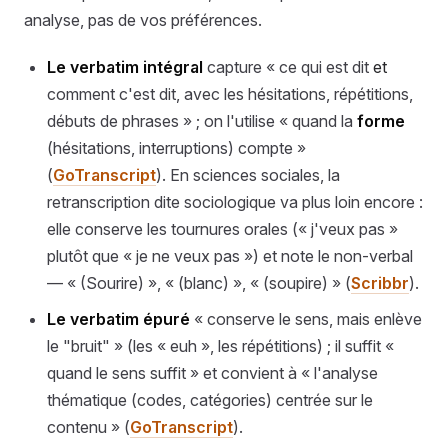
analyse, pas de vos préférences.
Le verbatim intégral
capture « ce qui est dit
et
comment c'est dit, avec les hésitations, répétitions,
débuts de phrases » ; on l'utilise « quand la
forme
(hésitations, interruptions) compte »
(
GoTranscript
). En sciences sociales, la
retranscription dite sociologique va plus loin encore :
elle conserve les tournures orales (« j'veux pas »
plutôt que « je ne veux pas ») et note le non-verbal
— « (Sourire) », « (blanc) », « (soupire) » (
Scribbr
).
Le verbatim épuré
« conserve le sens, mais enlève
le "bruit" » (les « euh », les répétitions) ; il suffit «
quand le sens suffit » et convient à « l'analyse
thématique (codes, catégories) centrée sur le
contenu » (
GoTranscript
).