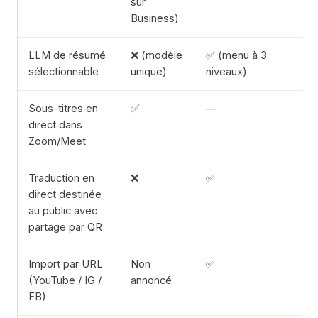
sur
Business)
LLM de résumé
❌ (modèle
✅ (menu à 3
sélectionnable
unique)
niveaux)
Sous-titres en
✅
—
direct dans
Zoom/Meet
Traduction en
❌
✅
direct destinée
au public avec
partage par QR
Import par URL
Non
✅
(YouTube / IG /
annoncé
FB)