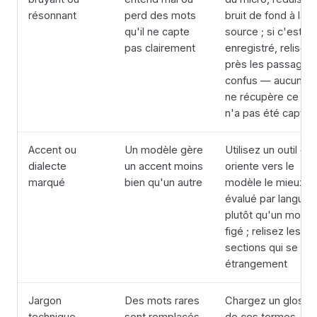
résonnant
perd des mots
bruit de fond à la
qu'il ne capte
source ; si c'est d
pas clairement
enregistré, relisez
près les passages
confus — aucun out
ne récupère ce qui
n'a pas été capté
Accent ou
Un modèle gère
Utilisez un outil qui
dialecte
un accent moins
oriente vers le
marqué
bien qu'un autre
modèle le mieux
évalué par langue
plutôt qu'un modèl
figé ; relisez les
sections qui se lis
étrangement
Jargon
Des mots rares
Chargez un glossai