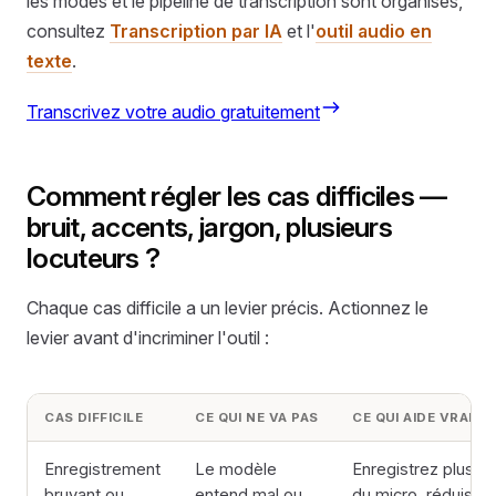
les modes et le pipeline de transcription sont organisés,
consultez
Transcription par IA
et l'
outil audio en
texte
.
Transcrivez votre audio gratuitement
Comment régler les cas difficiles —
bruit, accents, jargon, plusieurs
locuteurs ?
Chaque cas difficile a un levier précis. Actionnez le
levier avant d'incriminer l'outil :
CAS DIFFICILE
CE QUI NE VA PAS
CE QUI AIDE VRAIM
Enregistrement
Le modèle
Enregistrez plus p
bruyant ou
entend mal ou
du micro, réduisez 