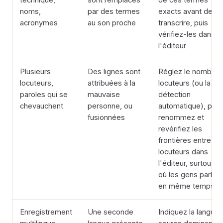
technique,
sont remplacés
de ces termes
noms,
par des termes
exacts avant de
acronymes
au son proche
transcrire, puis
vérifiez-les dans
l'éditeur
Plusieurs
Des lignes sont
Réglez le nombre 
locuteurs,
attribuées à la
locuteurs (ou la
paroles qui se
mauvaise
détection
chevauchent
personne, ou
automatique), puis
fusionnées
renommez et
revérifiez les
frontières entre
locuteurs dans
l'éditeur, surtout là
où les gens parlen
en même temps
Enregistrement
Une seconde
Indiquez la langue