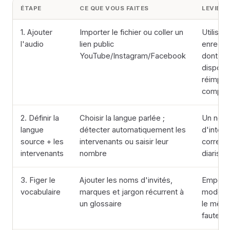
ÉTAPE
CE QUE VOUS FAITES
LEVIER 
1. Ajouter
Importer le fichier ou coller un
Utilisez
l'audio
lien public
enregis
YouTube/Instagram/Facebook
dont vo
dispose
réimpor
compre
2. Définir la
Choisir la langue parlée ;
Un nom
langue
détecter automatiquement les
d'inter
source + les
intervenants ou saisir leur
correct 
intervenants
nombre
diarisat
3. Figer le
Ajouter les noms d'invités,
Empêch
vocabulaire
marques et jargon récurrent à
modèle 
un glossaire
le mêm
faute à 