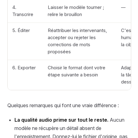
4.
Laisser le modèle tourner ;
—
Transcrire
relire le brouillon
5. Éditer
Réattribuer les intervenants,
C'est l
accepter ou rejeter les
humain
corrections de mots
la ciblé
proposées
6. Exporter
Choisir le format dont votre
Adaptez
étape suivante a besoin
la tâche
dessou
Quelques remarques qui font une vraie différence :
La qualité audio prime sur tout le reste.
Aucun
modèle ne récupère un détail absent de
l'enregistrement. Donnez-lui le fichier d'origine, pas