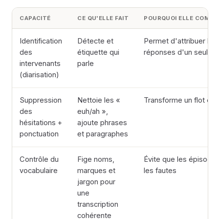
CAPACITÉ
CE QU'ELLE FAIT
POURQUOI ELLE COMPT
Identification
Détecte et
Permet d'attribuer les 
des
étiquette qui
réponses d'un seul inv
intervenants
parle
(diarisation)
Suppression
Nettoie les «
Transforme un flot ora
des
euh/ah »,
hésitations +
ajoute phrases
ponctuation
et paragraphes
Contrôle du
Fige noms,
Évite que les épisode
vocabulaire
marques et
les fautes
jargon pour
une
transcription
cohérente