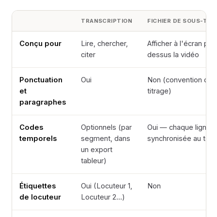
TRANSCRIPTION
FICHIER DE SOUS-TIT
Conçu pour
Lire, chercher,
Afficher à l'écran par
citer
dessus la vidéo
Ponctuation
Oui
Non (convention de 
et
titrage)
paragraphes
Codes
Optionnels (par
Oui — chaque ligne e
temporels
segment, dans
synchronisée au te
un export
tableur)
Étiquettes
Oui (Locuteur 1,
Non
de locuteur
Locuteur 2…)