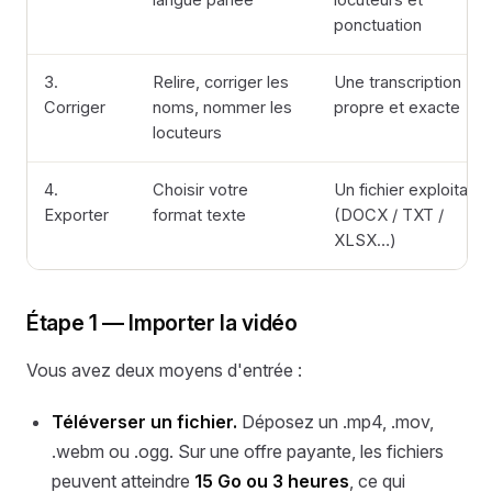
langue parlée
locuteurs et
ponctuation
3.
Relire, corriger les
Une transcription
Corriger
noms, nommer les
propre et exacte
locuteurs
4.
Choisir votre
Un fichier exploitable
Exporter
format texte
(DOCX / TXT /
XLSX…)
Étape 1 — Importer la vidéo
Vous avez deux moyens d'entrée :
Téléverser un fichier.
Déposez un .mp4, .mov,
.webm ou .ogg. Sur une offre payante, les fichiers
peuvent atteindre
15 Go ou 3 heures
, ce qui