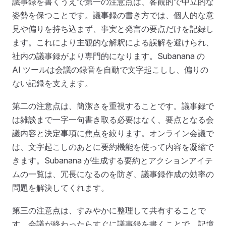
議事録を書くうえで第一の注意点は、客観的で中立的な
姿勢を保つことです。議事録の書き方では、個人的な意
見や偏りを持ち込まず、事実と発言の要点だけを記録し
ます。これにより主観的な解釈による誤解を避けられ、
社内の議事録がより専門的になります。Subanana の
AI ツールは会議の録音を自動で文字起こしし、偏りの
ない記録を支えます。
第二の注意点は、簡潔さを重視することです。議事録で
は雑談まで一字一句書き取る必要はなく、要点となる会
議内容と決定事項に焦点を絞ります。オンライン会議で
は、文字起こしのあとに要約機能を使って内容を凝縮で
きます。Subanana が生成する要約とアクションアイテ
ムの一覧は、冗長になるのを防ぎ、議事録作成の効率の
問題を解決してくれます。
第三の注意点は、すみやかに整理して共有することで
す。会議が終わったらすぐに議事録を書くことで、記憶