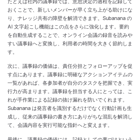
たとえば社内の議事録では、意思決定の過程を記録して
おくことで、新しいメンバーが早く立ち上がる助けにな
り、ナレッジ共有の障壁を解消できます。Subanana の
AI 文字起こし機能はこの点をさらに強化します。要約
を自動生成することで、オンライン会議の録音を読みや
すい議事録へと変換し、利用者の時間を大きく節約しま
す。
次に、議事録の価値は、責任分担とフォローアップを促
す点にあります。議事録に明確なアクションアイテムの
一覧があれば、各参加者が自分のタスクを把握でき、実
行力が高まります。議事録を担当する人にとっては、こ
れが手作業による記録の抜け漏れを防いでくれます。
Subanana は発言者を識別するだけでなく行動計画も生
成し、従来の議事録の書き方にありがちな混乱を解消し
て、会議内容を実行可能な指針へと変えます。
最後に、議事録の価値には、記録としての裏づけという