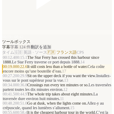
00:19 / 08:42
ツールボックス
字幕
字幕 124 件
翻訳を追加
タイム
🇬🇧 英語 · ソース
🇫🇷 フランス語
CPS
00:12.4
00:15.1
The Star Ferry has crossed this harbour since
1888.
Le Star Ferry traverse ce port depuis 1888.
14
00:19.0
00:22.6
It still costs less than a bottle of water.
Cela coûte
encore moins qu’une bouteille d’eau.
17
00:27.2
00:29.9
Sit on the upper deck if you want the view.
Installez-
vous sur le pont supérieur pour la vue.
13
00:34.0
00:36.8
Crossings run every ten minutes or so.
Les traversées
partent toutes les dix minutes environ.
12
00:41.5
00:44.9
The whole trip takes about eight minutes.
La
traversée dure environ huit minutes.
11
00:48.2
00:51.0
Go at dusk, when the lights come on.
Allez-y au
crépuscule, quand les lumières s’allument.
15
00:55.6
00:58.4
It is the cheapest harbour tour in the world.
C’est la