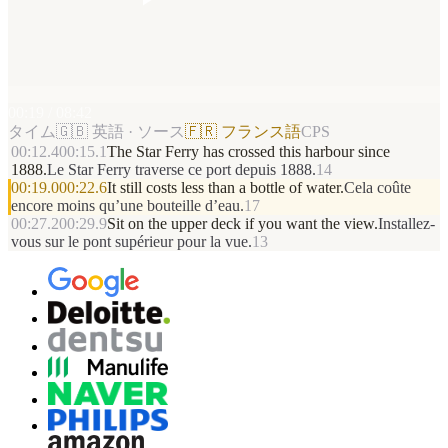
00:19 / 08:42
タイム
🇬🇧 英語 · ソース
🇫🇷 フランス語
CPS
00:12.4
00:15.1
The Star Ferry has crossed this harbour since
1888.
Le Star Ferry traverse ce port depuis 1888.
14
00:19.0
00:22.6
It still costs less than a bottle of water.
Cela coûte
encore moins qu’une bouteille d’eau.
17
00:27.2
00:29.9
Sit on the upper deck if you want the view.
Installez-
vous sur le pont supérieur pour la vue.
13