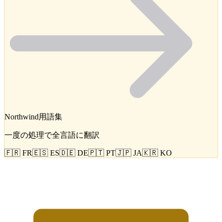
Northwind
用語集
一度の処理で全言語に翻訳
🇫🇷 FR
🇪🇸 ES
🇩🇪 DE
🇵🇹 PT
🇯🇵 JA
🇰🇷 KO