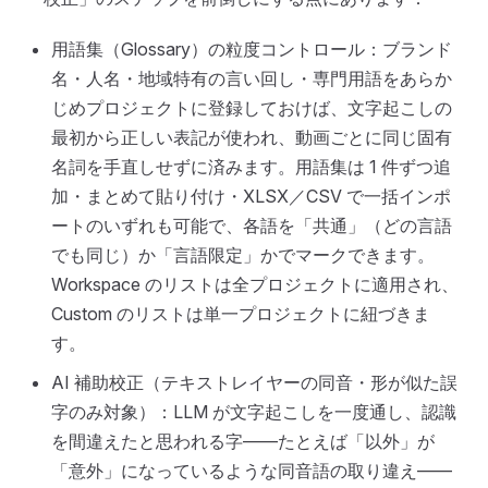
用語集（Glossary）の粒度コントロール：ブランド
名・人名・地域特有の言い回し・専門用語をあらか
じめプロジェクトに登録しておけば、文字起こしの
最初から正しい表記が使われ、動画ごとに同じ固有
名詞を手直しせずに済みます。用語集は 1 件ずつ追
加・まとめて貼り付け・XLSX／CSV で一括インポ
ートのいずれも可能で、各語を「共通」（どの言語
でも同じ）か「言語限定」かでマークできます。
Workspace のリストは全プロジェクトに適用され、
Custom のリストは単一プロジェクトに紐づきま
す。
AI 補助校正（テキストレイヤーの同音・形が似た誤
字のみ対象）：LLM が文字起こしを一度通し、認識
を間違えたと思われる字——たとえば「以外」が
「意外」になっているような同音語の取り違え——