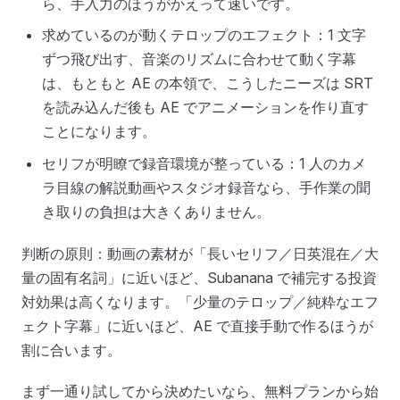
ら、手入力のほうがかえって速いです。
求めているのが動くテロップのエフェクト：1 文字
ずつ飛び出す、音楽のリズムに合わせて動く字幕
は、もともと AE の本領で、こうしたニーズは SRT
を読み込んだ後も AE でアニメーションを作り直す
ことになります。
セリフが明瞭で録音環境が整っている：1 人のカメ
ラ目線の解説動画やスタジオ録音なら、手作業の聞
き取りの負担は大きくありません。
判断の原則：動画の素材が「長いセリフ／日英混在／大
量の固有名詞」に近いほど、Subanana で補完する投資
対効果は高くなります。「少量のテロップ／純粋なエフ
ェクト字幕」に近いほど、AE で直接手動で作るほうが
割に合います。
まず一通り試してから決めたいなら、無料プランから始