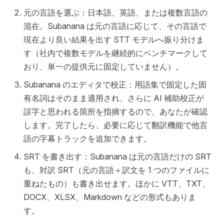
元の言語を選ぶ：日本語、英語、または複数言語の
混在。Subanana は元の言語に応じて、その言語で
現在より良い結果を出す STT モデルへ振り分けま
す（社内で複数モデルを継続的にベンチマークして
おり、単一の提供元に固定していません）。
Subanana のエディタで校正：用語集で固定した固
有名詞はそのまま適用され、さらに AI 補助校正が
誤字と思われる箇所を指摘するので、あなたが確認
します。完了したら、必要に応じて翻訳機能で他言
語の字幕トラックを追加できます。
SRT を書き出す：Subanana は元の言語だけの SRT
も、対訳 SRT（元の言語＋訳文を 1 つのファイルに
重ねたもの）も書き出せます。ほかに VTT、TXT、
DOCX、XLSX、Markdown などの形式もありま
す。