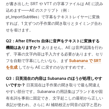
が書き出した SRT や VTT の字幕ファイルは AE に読み
込めます——AE のスクリプト（例：
pt_ImportSubtitles）で字幕をテキストレイヤーに変換
すれば、1 文ずつの手作業の聞き取りとタイミング合わ
せを省けます。
Q2：After Effects 自体に音声をテキストに変換する
機能はありますか？
ありません。AE は音声認識を行わ
ず、字幕の文字内容は手入力する必要があります。セリ
フを自動で字幕にしたいなら、まず
Subanana で SRT
を生成
してから AE に戻すのがおすすめです。
Q3：日英混在の内容は Subanana のほうが処理しやす
いですか？
日英混在は手作業の聞き取りで最も間違え
やすい部分です。Subanana の用語集はブランド名や固
有名詞を事前に固定でき、文字起こしの最初から正しい
表記が使われ、さらに AI 補助校正が同音の誤字と思わ