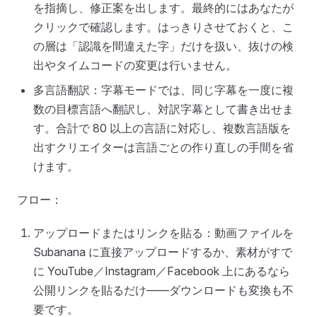
を指摘し、修正案を出します。最終的にはあなたが
クリックで確認します。はっきりさせておくと、こ
の層は「認識を間違えた字」だけを扱い、抜けの検
出やタイムコードの変更は行いません。
多言語翻訳：字幕モードでは、同じ字幕を一度に複
数の目標言語へ翻訳し、対訳字幕として書き出せま
す。合計で 80 以上の言語に対応し、複数言語版を
出すクリエイターは言語ごとの作り直しの手間を省
けます。
フロー：
アップロードまたはリンクを貼る：動画ファイルを
Subanana に直接アップロードするか、素材がすで
に YouTube／Instagram／Facebook 上にあるなら
公開リンクを貼るだけ——ダウンロードも変換も不
要です。