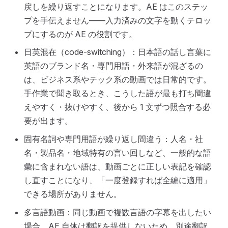
戻しを繰り返すことになります。AE はこのステッ
プを手伝えません——入力済みの文字を動くテロッ
プにするのが AE の役割です。
日英混在（code-switching）：日本語の話し言葉に
英語のブランド名・専門用語・外来語が混ざるの
は、ビジネス系やテック系の動画では日常的です。
手作業で聞き取るとき、こうした語が最も打ち間違
えやすく・抜けやすく、後から 1 文ずつ照合する必
要が出ます。
固有名詞や専門用語が繰り返し間違う：人名・社
名・製品名・地域特有の言い回しなど、一般的な語
彙に含まれない語は、動画ごとに正しい表記を確認
し直すことになり、「一度登録すれば全編に適用」
できる場所がありません。
多言語動画：同じ動画で複数言語の字幕を出したい
場合、AE 自体は翻訳を提供しないため、別途翻訳