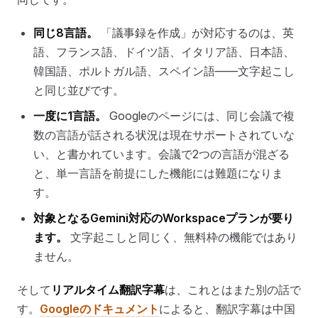
同じ8言語。
「議事録を作成」が対応するのは、英
語、フランス語、ドイツ語、イタリア語、日本語、
韓国語、ポルトガル語、スペイン語——文字起こし
と同じ並びです。
一度に1言語。
Googleのページには、同じ会議で複
数の言語が話される状況は現在サポートされていな
い、と書かれています。会議で2つの言語が混ざる
と、単一言語を前提にした機能には難題になりま
す。
対象となるGemini対応のWorkspaceプランが要り
ます。
文字起こしと同じく、無料枠の機能ではあり
ません。
そして
リアルタイム翻訳字幕
は、これとはまた別の話で
す。
Googleのドキュメント
によると、翻訳字幕は中国