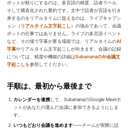
ボットが頼りにするのは、多言語の精度、話者ラベル、
そして構造化された要約です。文中で話者が言語を行き
来するのをリアルタイムに捉えるのは、ライブキャプシ
ョン（
リアルタイム文字起こし
）の強みであって、会議
ボットの仕事ではありません。ライブの多言語イベント
など、その場で字幕が要る場面では、リアルタイムの
AI
字幕
やリアルタイム文字起こしが向きます。会議の記録
については、精度や機能の詳細は
SubananaのAI会議文
字起こし
を参照してください。
手順は、最初から最後まで
カレンダーを連携
して、SubananaのGoogle Meetボ
ットがあなたの選んだ会議に参加できるようにしま
す。
いつもどおり会議を進めます
——チームが実際に話