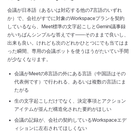
会議が日本語（あるいは対応する他の7言語のいずれ
か）で、会社がすでに対象のWorkspaceプランを契約
しているなら、Meet標準の文字起こしとGemini議事録
がいちばんシンプルな答えです——そのままで良いし、
出来も良い。けれども次のどれかひとつにでも当てはま
った瞬間、専用の会議ボットを使うほうがたいてい手間
が少なくなります。
会議がMeetの8言語の外にある言語（中国語はその
代表例です）で行われる、あるいは複数の言語にま
たがる
生の文字起こしだけでなく、決定事項とアクション
アイテムが並んだ構造化された要約がほしい
会議の記録が、会社の契約しているWorkspaceエデ
ィションに左右されてほしくない