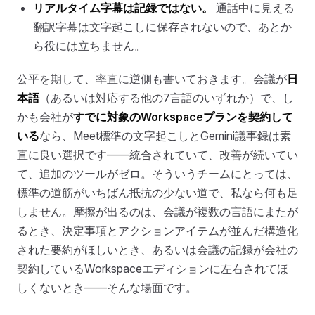
リアルタイム字幕は記録ではない。
通話中に見える
翻訳字幕は文字起こしに保存されないので、あとか
ら役には立ちません。
公平を期して、率直に逆側も書いておきます。会議が
日
本語
（あるいは対応する他の7言語のいずれか）で、し
かも会社が
すでに対象のWorkspaceプランを契約して
いる
なら、Meet標準の文字起こしとGemini議事録は素
直に良い選択です——統合されていて、改善が続いてい
て、追加のツールがゼロ。そういうチームにとっては、
標準の道筋がいちばん抵抗の少ない道で、私なら何も足
しません。摩擦が出るのは、会議が複数の言語にまたが
るとき、決定事項とアクションアイテムが並んだ構造化
された要約がほしいとき、あるいは会議の記録が会社の
契約しているWorkspaceエディションに左右されてほ
しくないとき——そんな場面です。