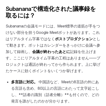
Subananaで構造化された議事録を
取るには？
Subananaの会議モードには、Meet標準の道筋が手をつ
けない部分を担うGoogle Meetボットがあります。これ
はリアルタイム字幕ではなく
ポストプロダクション
とし
て動きます。ボットはカレンダーをきっかけに会議へ参
加して録画し、
会議が終わったあとに
記録を仕上げま
す。ここにリアルタイム字幕の工程はありません——プ
ロジェクトは通話が終わってから作られます。上に挙げ
たケースに効くポイントをいくつか挙げます。
多言語に対応。
中国語など、Meetの8言語の外にあ
る言語も含め、80以上の言語にわたって文字起こし
し、**話者の識別（話者分離）**も付くので、どの
発言を誰がしたのかが分かります。