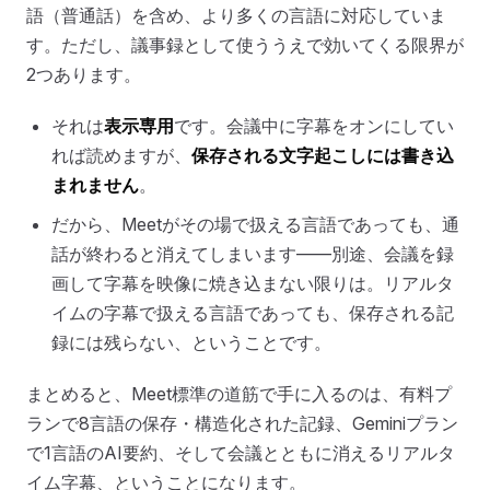
語（普通話）を含め、より多くの言語に対応していま
す。ただし、議事録として使ううえで効いてくる限界が
2つあります。
それは
表示専用
です。会議中に字幕をオンにしてい
れば読めますが、
保存される文字起こしには書き込
まれません
。
だから、Meetがその場で扱える言語であっても、通
話が終わると消えてしまいます——別途、会議を録
画して字幕を映像に焼き込まない限りは。リアルタ
イムの字幕で扱える言語であっても、保存される記
録には残らない、ということです。
まとめると、Meet標準の道筋で手に入るのは、有料プ
ランで8言語の保存・構造化された記録、Geminiプラン
で1言語のAI要約、そして会議とともに消えるリアルタ
イム字幕、ということになります。