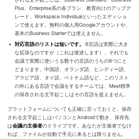
Plus、Enterprise系の各プラン、教育向けのアップグ
レード、Workspace Individualといったエディショ
ンで使えます。無料の個人用Googleアカウントや、
基本のBusiness Starterでは使えません。
対応言語のリストは短いです。
8言語は実際に大き
な拡張なのですが（これは後述します）、それでも
会議で実際に使いうる数十の言語のうちの8つにと
どまります。中国語、オランダ語、ヒンディー語、
アラビア語、タイ語、ベトナム語など、このリスト
の外にある言語で会議をするチームでは、Meet標準
の保存される文字起こしはその言語を捉えません。
プラットフォームについても正確に言っておくと、保存
される文字起こしはパソコンとAndroidで動き、保存先
は
会議の主催者
のドライブです。あなたが主催者でなけ
れば、ファイルが自動で手元に来るとは限りません。