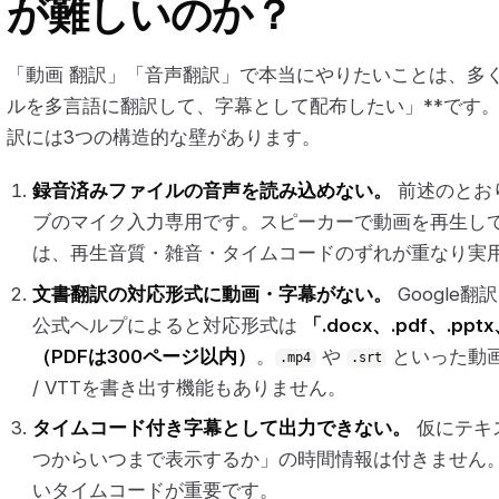
が難しいのか？
「動画 翻訳」「音声翻訳」で本当にやりたいことは、多く
ルを多言語に翻訳して、字幕として配布したい」**です。こ
訳には3つの構造的な壁があります。
録音済みファイルの音声を読み込めない。
前述のとお
ブのマイク入力専用です。スピーカーで動画を再生し
は、再生音質・雑音・タイムコードのずれが重なり実
文書翻訳の対応形式に動画・字幕がない。
Google
公式ヘルプによると対応形式は
「.docx、.pdf、.pp
（PDFは300ページ以内）
。
や
といった動画
.mp4
.srt
/ VTTを書き出す機能もありません。
タイムコード付き字幕として出力できない。
仮にテキ
つからいつまで表示するか」の時間情報は付きません
いタイムコードが重要です。