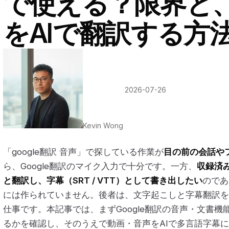
で使える？限界と
をAIで翻訳する方
·
2026-07-26
Kevin Wong
「google翻訳 音声」で探している作業が
目の前の会話や
ら、Google翻訳のマイク入力で十分です。一方、
収録済
と翻訳し、字幕（SRT / VTT）として書き出したい
のであ
には作られていません。後者は、文字起こしと字幕翻訳を
仕事です。本記事では、まずGoogle翻訳の音声・文書
るかを確認し、そのうえで動画・音声をAIで多言語字幕