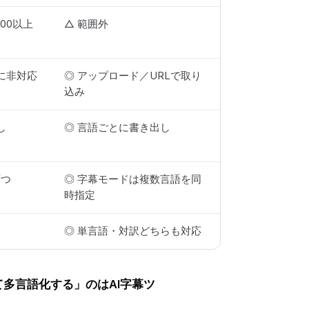
200以上
△ 範囲外
に非対応
◎ アップロード／URLで取り
込み
し
◎ 言語ごとに書き出し
ずつ
◎ 字幕モードは複数言語を同
時指定
◎ 単言語・対訳どちらも対応
多言語化する」のはAI字幕ツ