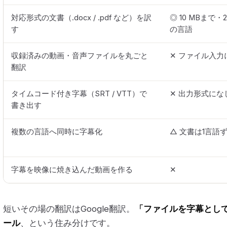
対応形式の文書（.docx / .pdf など）を訳
◎ 10 MBまで・
す
の言語
収録済みの動画・音声ファイルを丸ごと
✕ ファイル入力
翻訳
タイムコード付き字幕（SRT / VTT）で
✕ 出力形式にな
書き出す
複数の言語へ同時に字幕化
△ 文書は1言語
字幕を映像に焼き込んだ動画を作る
✕
短いその場の翻訳はGoogle翻訳。
「ファイルを字幕として
ール
、という住み分けです。