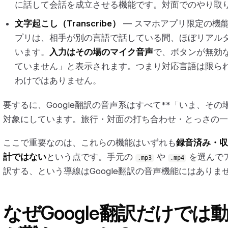
に話して会話を成立させる機能です。対面でのやり取
文字起こし（Transcribe）
— スマホアプリ限定の機能で
プリは、相手が別の言語で話している間、ほぼリアル
います。
入力はその場のマイク音声
で、ボタンが無効
ていません」と表示されます。つまり対応言語は限ら
わけではありません。
要するに、Google翻訳の音声系はすべて**「いま、その
対象にしています。旅行・対面の打ち合わせ・とっさの一
ここで重要なのは、これらの機能はいずれも
録音済み・収
計ではない
という点です。手元の
や
を選んで
.mp3
.mp4
訳する、という導線はGoogle翻訳の音声機能にはありま
なぜGoogle翻訳だけで