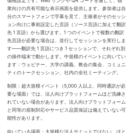
価格設定です。Web リンクや QR コードを通じて、聴
衆向けの共有可能な表示画面を提供します。参加者は自
分のスマートフォンで字幕を見て、主催者がそのセッシ
ョン向けに事前設定した言語（ソース言語に加えて翻訳
先 1 言語）から選びます。1 つのイベントで複数の翻訳
先言語が必要な場合は、並行してセッションを実行しま
す——翻訳先 1 言語につき 1 セッションで、それぞれ別
の操作端末で動かします。中規模のイベントに向いてい
ます：ウェビナー、大学の講義、教会の集会、コミュニ
ティのトークセッション、社内の全社ミーティング。
制限：超大規模イベント（5,000 人以上、同時通訳が必
要な場面）では、法人向けプラットフォームほど洗練さ
れていない場合があります。法人向けプラットフォーム
と同等の規制対応やサービス品質保証は備えていない可
能性があります。
向いている場面：大規模な法人サミットではない、ほと