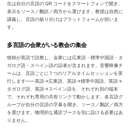
生は自分の言語の QR コードをスマートフォンで開き、
表示をソース／翻訳／両方から選びます。教授は自然に
講義し、言語の振り分けはプラットフォームが担いま
す。
多言語の会衆がいる教会の集会
牧師が英語で説教し、会衆には広東語・標準中国語・タ
ガログ語・スペイン語の話者が含まれます。音響映像チ
ームは、言語ごとに 1 つのリアルタイムセッションを実
行します——英語→広東語、英語→標準中国語、英語→
タガログ語、英語→スペイン語を、それぞれ別の端末
で、それぞれ専用の共有リンクで動かします。各言語グ
ループが自分の言語の字幕を開き、ソース／翻訳／両方
を選びます。物理的な通訳ブースを別に設ける必要はあ
りません。