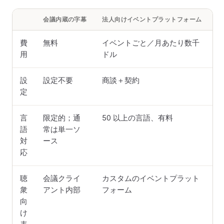
会議内蔵の字幕
法人向けイベントプラットフォーム
セ
費
無料
イベントごと／月あたり数千
用
ドル
設
設定不要
商談＋契約
定
言
限定的；通
50 以上の言語、有料
8
語
常は単一ソ
ン
対
ース
応
聴
会議クライ
カスタムのイベントプラット
W
衆
アント内部
フォーム
向
け