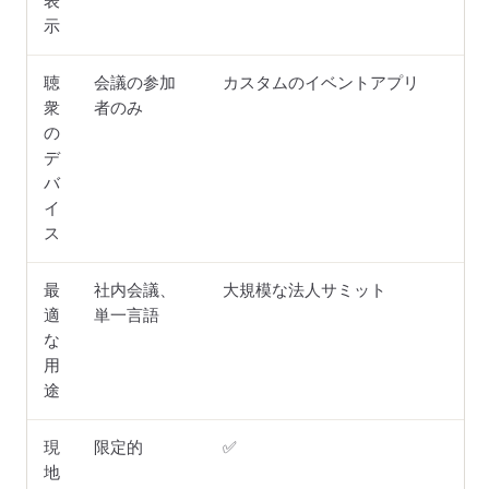
表
示
聴
会議の参加
カスタムのイベントアプリ
W
衆
者のみ
の
デ
バ
イ
ス
最
社内会議、
大規模な法人サミット
適
単一言語
な
用
途
現
限定的
✅
✅
地