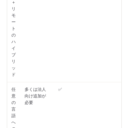
＋
リ
モ
ー
ト
の
ハ
イ
ブ
リ
ッ
ド
任
多くは法人
✅
✅
意
向け追加が
の
必要
言
語
へ