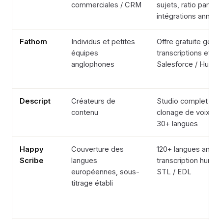
commerciales / CRM
sujets, ratio parol
intégrations anno
Fathom
Individus et petites
Offre gratuite gén
équipes
transcriptions et r
anglophones
Salesforce / HubS
Descript
Créateurs de
Studio complet : 
contenu
clonage de voix (O
30+ langues
Happy
Couverture des
120+ langues annon
Scribe
langues
transcription hum
européennes, sous-
STL / EDL
titrage établi