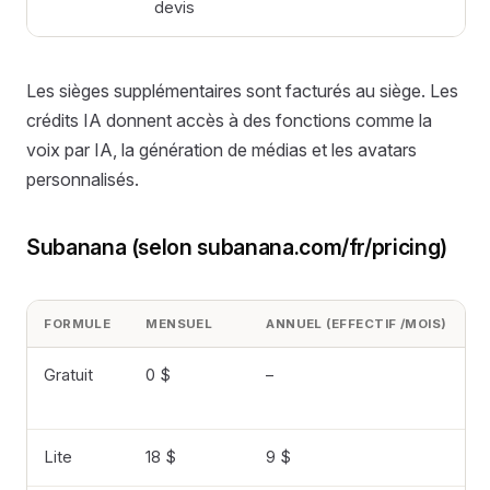
devis
Les sièges supplémentaires sont facturés au siège. Les
crédits IA donnent accès à des fonctions comme la
voix par IA, la génération de médias et les avatars
personnalisés.
Subanana (selon subanana.com/fr/pricing)
FORMULE
MENSUEL
ANNUEL (EFFECTIF /MOIS)
L
Gratuit
0 $
–
1
Lite
18 $
9 $
3