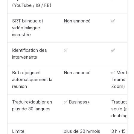
(YouTube / IG / FB)
SRT bilingue et
Non annoncé
✅
vidéo bilingue
incrustée
Identification des
✅
✅
intervenants
Bot rejoignant
Non annoncé
✅ Meet /
automatiquement la
Teams (pa
réunion
Zoom)
Traduire/doubler en
✅ Business+
Traduction
plus de 30 langues
seule (pas
doublage)
Limite
plus de 30 h/mois
3 h / 15 Go