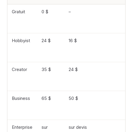
Gratuit
0 $
–
60
Hobbyist
24 $
16 $
10
re
Creator
35 $
24 $
30
bo
Business
65 $
50 $
40
bo
Enterprise
sur
sur devis
su