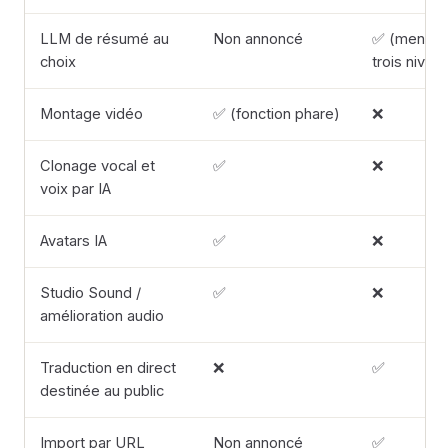
LLM de résumé au
Non annoncé
✅ (menu à
choix
trois nivea
Montage vidéo
✅ (fonction phare)
❌
Clonage vocal et
✅
❌
voix par IA
Avatars IA
✅
❌
Studio Sound /
✅
❌
amélioration audio
Traduction en direct
❌
✅
destinée au public
Import par URL
Non annoncé
✅