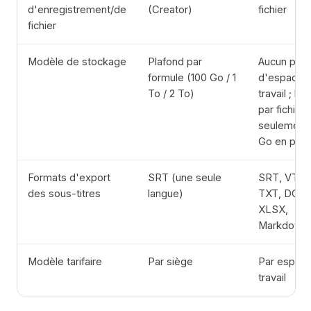
d'enregistrement/de
(Creator)
fichier
fichier
Modèle de stockage
Plafond par
Aucun plaf
formule (100 Go / 1
d'espace 
To / 2 To)
travail ; lim
par fichier
seulement 
Go en paya
Formats d'export
SRT (une seule
SRT, VTT,
des sous-titres
langue)
TXT, DOCX
XLSX,
Markdown
Modèle tarifaire
Par siège
Par espac
travail