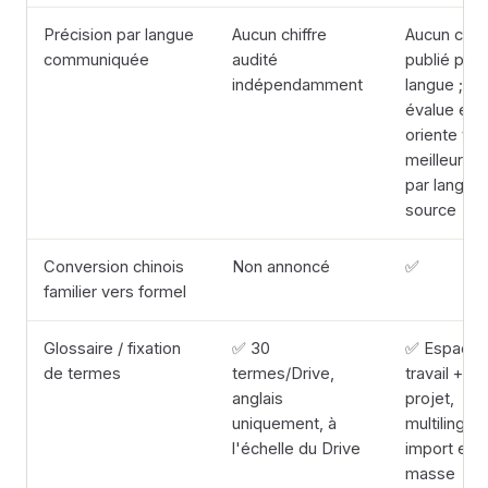
Précision par langue
Aucun chiffre
Aucun chiff
communiquée
audité
publié par
indépendamment
langue ;
évalue et
oriente ver
meilleur S
par langue
source
Conversion chinois
Non annoncé
✅
familier vers formel
Glossaire / fixation
✅ 30
✅ Espace 
de termes
termes/Drive,
travail + pa
anglais
projet,
uniquement, à
multilingue
l'échelle du Drive
import en
masse