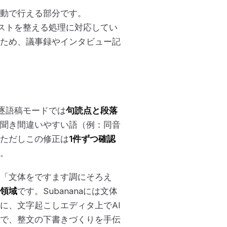
自動で行える部分です。
キストを整える処理に対応してい
ため、議事録やインタビュー記
の逐語稿モードでは
句読点と段落
聞き間違いやすい語（例：同音
。ただしこの修正は
1件ずつ確認
。
「文体をですます調にそろえ
領域
です。Subananaには文体
に、文字起こしエディタ上でAI
で、整文の下書きづくりを手伝