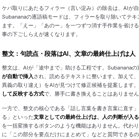
ケバ取りにあたるフィラー（言い淀み）の除去は、AIが
Subananaの逐語稿モードは、フィラーを取り除いてテ
ます。「えー」「あのー」を一つずつ消す手作業を省ける
事の下ごしらえが速くなります。
整文：句読点・段落はAI、文章の最終仕上げは人
整文は、AIが「途中まで」助ける工程です。Subanana
が自動で挿入
され、読めるテキストに整います。加えて、
異義の取り違え）をAIが見つけて修正候補を提案します
して反映する方式
で、勝手に書き換えることはありません
一方で、整文の核心である「話し言葉を書き言葉に直す」
る」といった
文章としての最終仕上げは、人の判断が入る
を一括変換するボタンのような機能はありません。代わり
に「この部分を要点だけにまとめて」などと質問できるの