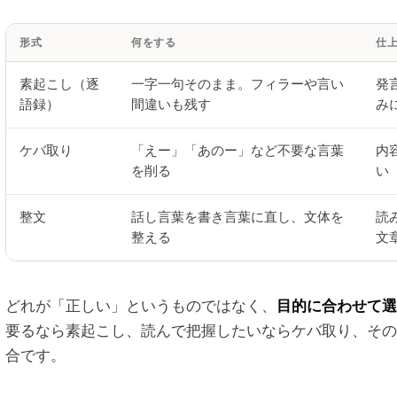
形式
何をする
仕
素起こし（逐
一字一句そのまま。フィラーや言い
発
語録）
間違いも残す
み
ケバ取り
「えー」「あのー」など不要な言葉
内
を削る
い
整文
話し言葉を書き言葉に直し、文体を
読
整える
文
どれが「正しい」というものではなく、
目的に合わせて選
要るなら素起こし、読んで把握したいならケバ取り、その
合です。