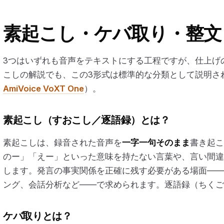
素起こし・ケバ取り・整文
3つはいずれも音声をテキストにする工程ですが、仕上げ
こしの解説でも、この3形式は標準的な分類として説明さ
AmiVoice VoXT One
）。
素起こし（すおこし／逐語録）とは？
素起こしは、録音された音声を
一字一句そのまま
書き起こ
のー」「えー」といった意味を持たない言葉や、言い間違
します。発言の事実関係を正確に残す必要がある場面――
ング、会話分析など――で求められます。逐語録（ちくご
ケバ取りとは？