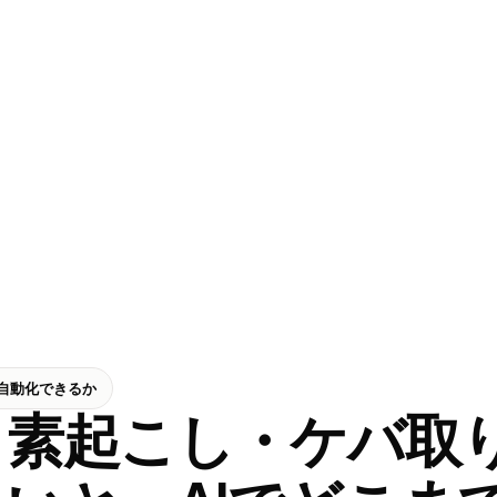
自動化できるか
素起こし・ケバ取