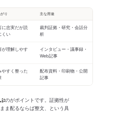
上がり
主な用途
言に忠実だが読
裁判証拠・研究・会話分
にくい
析
容が理解しやす
インタビュー・議事録・
Web記事
みやすく整った
配布資料・印刷物・公開
章
記事
ぶ
のがポイントです。証拠性が
まま配るならば整文、という具