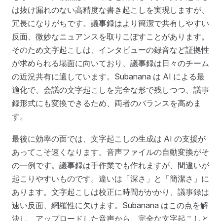
は抜け漏れのない高精度な書き起こしを実現しますが、
冗長になりがちです。議事録はより簡潔で共有しやすい
反面、微妙なニュアンスを取りこぼすことがあります。
そのため文字起こしは、インタビューの録音など証拠性
が求められる場面に向いており、議事録は日々のチーム
の近況共有に適しています。Subanana は AI による最
適化で、会議の文字起こしを完全な形で残しつつ、議事
録形式にも変換できるため、両者のバランスを高めま
す。
最後に効率の面では、文字起こしの生成は AI の支援が
あってこそ速くなります。音声ファイルの自動変換がそ
の一例です。議事録は手作業でも作れますが、間違いが
起こりやすいものです。違いは「深さ」と「簡潔さ」に
あります。文字起こしは校正に時間がかかり、議事録は
速い反面、網羅性に欠けます。Subanana はこの点を解
決し、アップロードした音声から、完全な文字起こしと