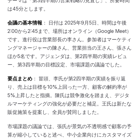
テーマは「第3四半期の営業戦略の見直し」、所要時間
は45分とします。
会議の基本情報
： 日付は 2025年9月5日、時間は午後
2:00から2:45まで、場所はオンライン（Google Meet）
です。進行役は営業部長の李さん。参加者はマーケティ
ングマネージャーの陳さん、営業担当の王さん、張さん
ほか5名です。アジェンダは、第2四半期の実績レビュ
ー、第3四半期の目標設定、市場課題の議論でした。
要点まとめ
： 冒頭、李氏が第2四半期の実績を振り返
り、売上は目標を10%上回った一方、顧客の解約率が
5%上昇したと指摘。陳氏は競争激化を踏まえ、デジタ
ルマーケティングの強化が必要だと補足。王氏は新たな
販促施策を提案し、全員が賛同しました。
市場課題の議論では、張氏が景気の不透明感で顧客の予
算が縮小していると述べ、中小企業向けにカスタマイズ