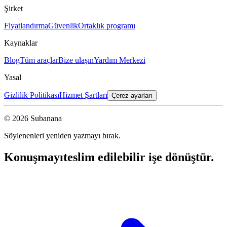
Şirket
Fiyatlandırma
Güvenlik
Ortaklık programı
Kaynaklar
Blog
Tüm araçlar
Bize ulaşın
Yardım Merkezi
Yasal
Gizlilik Politikası
Hizmet Şartları
Çerez ayarları
© 2026 Subanana
Söylenenleri yeniden yazmayı bırak.
Konuşmayı
teslim edilebilir işe dönüştür.