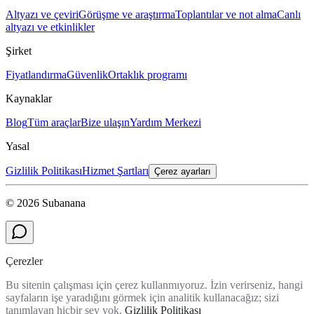
Altyazı ve çeviri
Görüşme ve araştırma
Toplantılar ve not alma
Canlı
altyazı ve etkinlikler
Şirket
Fiyatlandırma
Güvenlik
Ortaklık programı
Kaynaklar
Blog
Tüm araçlar
Bize ulaşın
Yardım Merkezi
Yasal
Gizlilik Politikası
Hizmet Şartları
Çerez ayarları
© 2026 Subanana
Çerezler
Bu sitenin çalışması için çerez kullanmıyoruz. İzin verirseniz, hangi
sayfaların işe yaradığını görmek için analitik kullanacağız; sizi
tanımlayan hiçbir şey yok.
Gizlilik Politikası