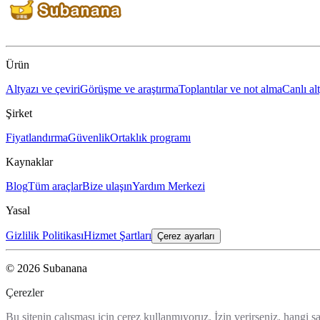
Ürün
Altyazı ve çeviri
Görüşme ve araştırma
Toplantılar ve not alma
Canlı al
Şirket
Fiyatlandırma
Güvenlik
Ortaklık programı
Kaynaklar
Blog
Tüm araçlar
Bize ulaşın
Yardım Merkezi
Yasal
Gizlilik Politikası
Hizmet Şartları
Çerez ayarları
© 2026 Subanana
Çerezler
Bu sitenin çalışması için çerez kullanmıyoruz. İzin verirseniz, hangi sa