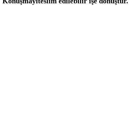
Konuşmayı
teslim edilebilir işe dönüştür.