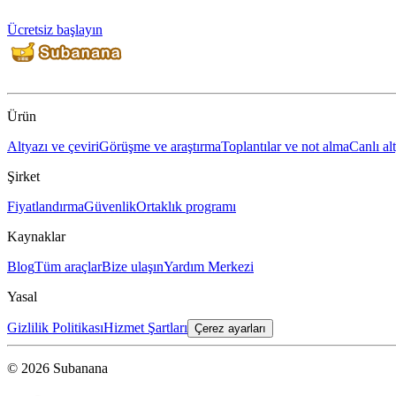
Ücretsiz başlayın
Ürün
Altyazı ve çeviri
Görüşme ve araştırma
Toplantılar ve not alma
Canlı al
Şirket
Fiyatlandırma
Güvenlik
Ortaklık programı
Kaynaklar
Blog
Tüm araçlar
Bize ulaşın
Yardım Merkezi
Yasal
Gizlilik Politikası
Hizmet Şartları
Çerez ayarları
© 2026 Subanana