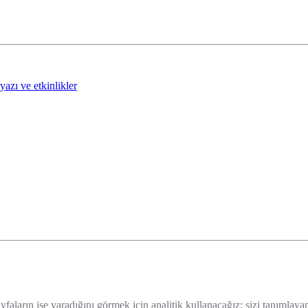
tyazı ve etkinlikler
yfaların işe yaradığını görmek için analitik kullanacağız; sizi tanımlaya