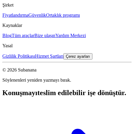
Şirket
Fiyatlandırma
Güvenlik
Ortaklık programı
Kaynaklar
Blog
Tüm araçlar
Bize ulaşın
Yardım Merkezi
Yasal
Gizlilik Politikası
Hizmet Şartları
Çerez ayarları
© 2026 Subanana
Söylenenleri yeniden yazmayı bırak.
Konuşmayı
teslim edilebilir işe dönüştür.