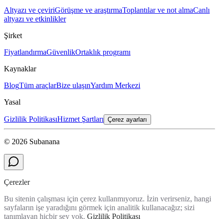
Altyazı ve çeviri
Görüşme ve araştırma
Toplantılar ve not alma
Canlı
altyazı ve etkinlikler
Şirket
Fiyatlandırma
Güvenlik
Ortaklık programı
Kaynaklar
Blog
Tüm araçlar
Bize ulaşın
Yardım Merkezi
Yasal
Gizlilik Politikası
Hizmet Şartları
Çerez ayarları
© 2026 Subanana
Çerezler
Bu sitenin çalışması için çerez kullanmıyoruz. İzin verirseniz, hangi
sayfaların işe yaradığını görmek için analitik kullanacağız; sizi
tanımlayan hiçbir şey yok.
Gizlilik Politikası