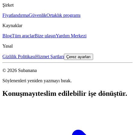
Şirket
Fiyatlandırma
Güvenlik
Ortaklık programı
Kaynaklar
Blog
Tüm araçlar
Bize ulaşın
Yardım Merkezi
Yasal
Gizlilik Politikası
Hizmet Şartları
Çerez ayarları
© 2026 Subanana
Söylenenleri yeniden yazmayı bırak.
Konuşmayı
teslim edilebilir işe dönüştür.