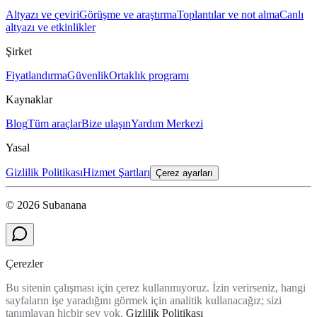
Altyazı ve çeviri
Görüşme ve araştırma
Toplantılar ve not alma
Canlı
altyazı ve etkinlikler
Şirket
Fiyatlandırma
Güvenlik
Ortaklık programı
Kaynaklar
Blog
Tüm araçlar
Bize ulaşın
Yardım Merkezi
Yasal
Gizlilik Politikası
Hizmet Şartları
Çerez ayarları
© 2026 Subanana
Çerezler
Bu sitenin çalışması için çerez kullanmıyoruz. İzin verirseniz, hangi
sayfaların işe yaradığını görmek için analitik kullanacağız; sizi
tanımlayan hiçbir şey yok.
Gizlilik Politikası