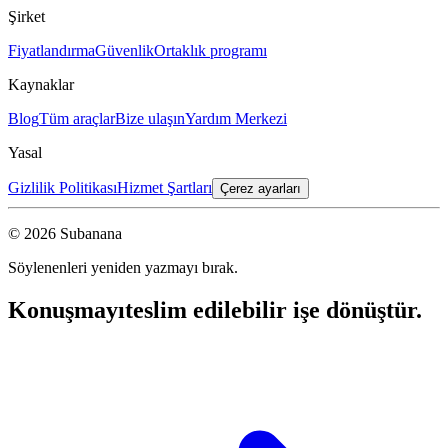
Şirket
Fiyatlandırma
Güvenlik
Ortaklık programı
Kaynaklar
Blog
Tüm araçlar
Bize ulaşın
Yardım Merkezi
Yasal
Gizlilik Politikası
Hizmet Şartları
Çerez ayarları
© 2026 Subanana
Söylenenleri yeniden yazmayı bırak.
Konuşmayı
teslim edilebilir işe dönüştür.