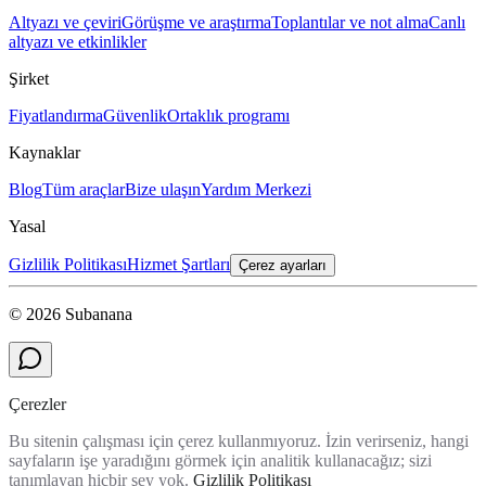
Altyazı ve çeviri
Görüşme ve araştırma
Toplantılar ve not alma
Canlı
altyazı ve etkinlikler
Şirket
Fiyatlandırma
Güvenlik
Ortaklık programı
Kaynaklar
Blog
Tüm araçlar
Bize ulaşın
Yardım Merkezi
Yasal
Gizlilik Politikası
Hizmet Şartları
Çerez ayarları
© 2026 Subanana
Çerezler
Bu sitenin çalışması için çerez kullanmıyoruz. İzin verirseniz, hangi
sayfaların işe yaradığını görmek için analitik kullanacağız; sizi
tanımlayan hiçbir şey yok.
Gizlilik Politikası