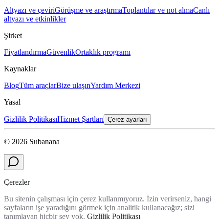
Altyazı ve çeviri
Görüşme ve araştırma
Toplantılar ve not alma
Canlı
altyazı ve etkinlikler
Şirket
Fiyatlandırma
Güvenlik
Ortaklık programı
Kaynaklar
Blog
Tüm araçlar
Bize ulaşın
Yardım Merkezi
Yasal
Gizlilik Politikası
Hizmet Şartları
Çerez ayarları
© 2026 Subanana
Çerezler
Bu sitenin çalışması için çerez kullanmıyoruz. İzin verirseniz, hangi
sayfaların işe yaradığını görmek için analitik kullanacağız; sizi
tanımlayan hiçbir şey yok.
Gizlilik Politikası