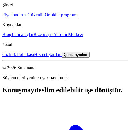
Şirket
Fiyatlandırma
Güvenlik
Ortaklık programı
Kaynaklar
Blog
Tüm araçlar
Bize ulaşın
Yardım Merkezi
Yasal
Gizlilik Politikası
Hizmet Şartları
Çerez ayarları
© 2026 Subanana
Söylenenleri yeniden yazmayı bırak.
Konuşmayı
teslim edilebilir işe dönüştür.