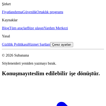
Şirket
Fiyatlandırma
Güvenlik
Ortaklık programı
Kaynaklar
Blog
Tüm araçlar
Bize ulaşın
Yardım Merkezi
Yasal
Gizlilik Politikası
Hizmet Şartları
Çerez ayarları
© 2026 Subanana
Söylenenleri yeniden yazmayı bırak.
Konuşmayı
teslim edilebilir işe dönüştür.