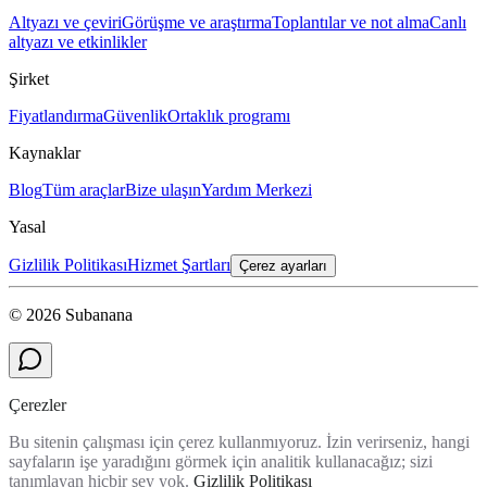
Altyazı ve çeviri
Görüşme ve araştırma
Toplantılar ve not alma
Canlı
altyazı ve etkinlikler
Şirket
Fiyatlandırma
Güvenlik
Ortaklık programı
Kaynaklar
Blog
Tüm araçlar
Bize ulaşın
Yardım Merkezi
Yasal
Gizlilik Politikası
Hizmet Şartları
Çerez ayarları
© 2026 Subanana
Çerezler
Bu sitenin çalışması için çerez kullanmıyoruz. İzin verirseniz, hangi
sayfaların işe yaradığını görmek için analitik kullanacağız; sizi
tanımlayan hiçbir şey yok.
Gizlilik Politikası