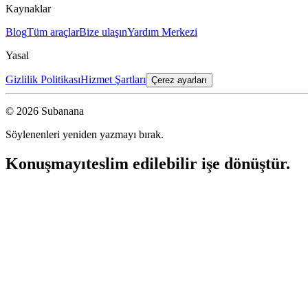
Kaynaklar
Blog
Tüm araçlar
Bize ulaşın
Yardım Merkezi
Yasal
Gizlilik Politikası
Hizmet Şartları
Çerez ayarları
© 2026 Subanana
Söylenenleri yeniden yazmayı bırak.
Konuşmayı
teslim edilebilir işe dönüştür.