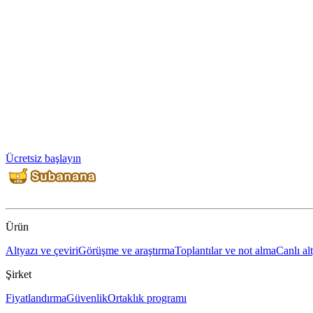
Ücretsiz başlayın
Ürün
Altyazı ve çeviri
Görüşme ve araştırma
Toplantılar ve not alma
Canlı al
Şirket
Fiyatlandırma
Güvenlik
Ortaklık programı