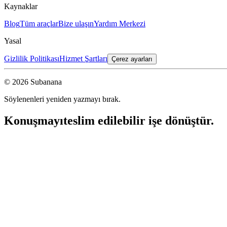
Kaynaklar
Blog
Tüm araçlar
Bize ulaşın
Yardım Merkezi
Yasal
Gizlilik Politikası
Hizmet Şartları
Çerez ayarları
© 2026 Subanana
Söylenenleri yeniden yazmayı bırak.
Konuşmayı
teslim edilebilir işe dönüştür.