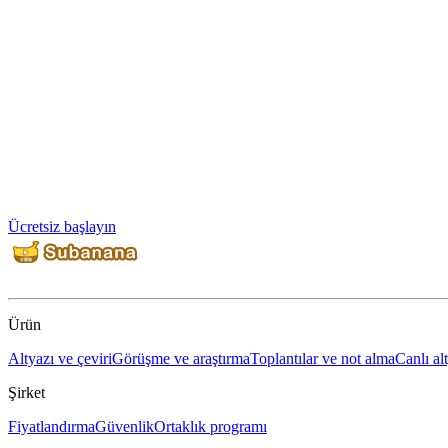
Ücretsiz başlayın
Ürün
Altyazı ve çeviri
Görüşme ve araştırma
Toplantılar ve not alma
Canlı al
Şirket
Fiyatlandırma
Güvenlik
Ortaklık programı