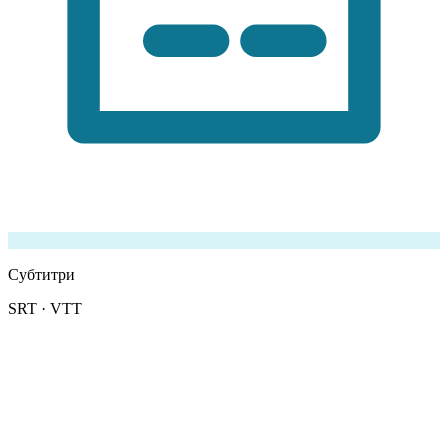
Субтитри
SRT · VTT