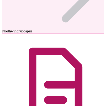
Northwind
глосарій