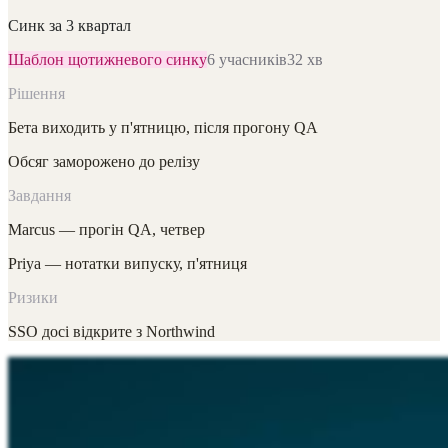
Синк за 3 квартал
Шаблон щотижневого синку
6 учасників
32 хв
Рішення
Бета виходить у п'ятницю, після прогону QA
Обсяг заморожено до релізу
Завдання
Marcus — прогін QA, четвер
Priya — нотатки випуску, п'ятниця
Ризики
SSO досі відкрите з Northwind