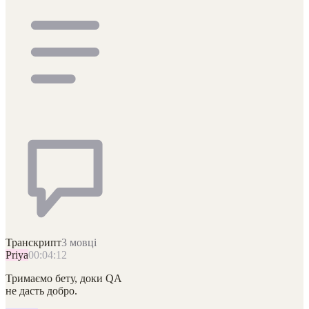
Транскрипт
3 мовці
Priya
00:04:12
Тримаємо бету, доки QA
не дасть добро.