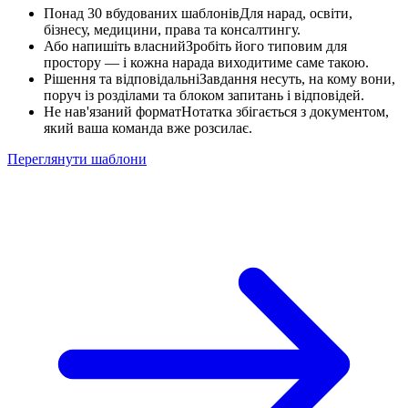
Понад 30 вбудованих шаблонів
Для нарад, освіти,
бізнесу, медицини, права та консалтингу.
Або напишіть власний
Зробіть його типовим для
простору — і кожна нарада виходитиме саме такою.
Рішення та відповідальні
Завдання несуть, на кому вони,
поруч із розділами та блоком запитань і відповідей.
Не нав'язаний формат
Нотатка збігається з документом,
який ваша команда вже розсилає.
Переглянути шаблони
Синк за 3 квартал
Google Meet · 32 хв · 6 учасників
Notetaker приєднався з календаря
або розширення запише вкладку