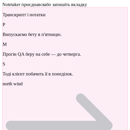
Notetaker приєднався
або запишіть вкладку
Транскрипт і нотатки
P
Випускаємо бету в п'ятницю.
M
Прогін QA беру на себе — до четверга.
S
Тоді клієнт побачить її в понеділок.
north wind