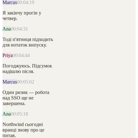
Marcus
00:04:19
Я закінчу прогін у
четвер.
Ana
00:04:31
Тоді п'ятниця підходить
для нотаток випуску.
Priya
00:04:44
Погоджуюсь. Підсумок
надішлю після.
Marcus
00:05:02
Один ризик — робота
над SSO ще не
завершена.
Ana
00:05:18
Northwind сьогодні
вранці знову про це
питав.