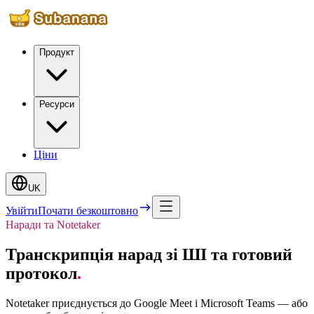
Продукт
Ресурси
Ціни
UK
Увійти
Почати безкоштовно
Наради та Notetaker
Транскрипція нарад зі ШІ та готовий
протокол
.
Notetaker приєднується до Google Meet і Microsoft Teams — або