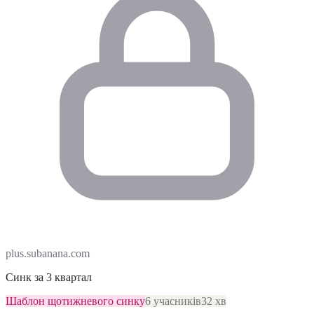
plus.subanana.com
Синк за 3 квартал
Шаблон щотижневого синку
6 учасників
32 хв