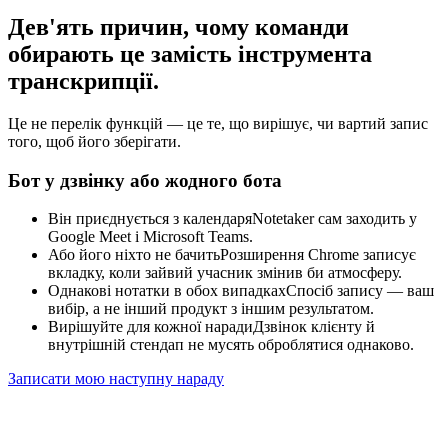
Дев'ять причин, чому команди
обирають це замість інструмента
транскрипції.
Це не перелік функцій — це те, що вирішує, чи вартий запис
того, щоб його зберігати.
Бот у дзвінку або жодного бота
Він приєднується з календаря
Notetaker сам заходить у
Google Meet і Microsoft Teams.
Або його ніхто не бачить
Розширення Chrome записує
вкладку, коли зайвий учасник змінив би атмосферу.
Однакові нотатки в обох випадках
Спосіб запису — ваш
вибір, а не інший продукт з іншим результатом.
Вирішуйте для кожної наради
Дзвінок клієнту й
внутрішній стендап не мусять оброблятися однаково.
Записати мою наступну нараду