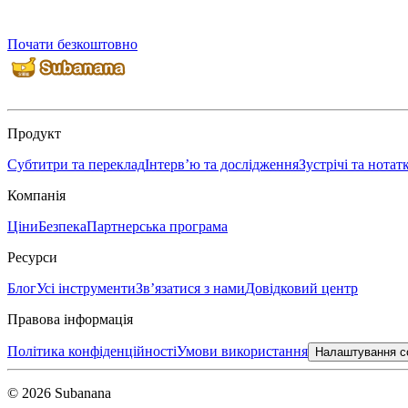
Почати безкоштовно
Продукт
Субтитри та переклад
Інтерв’ю та дослідження
Зустрічі та нотат
Компанія
Ціни
Безпека
Партнерська програма
Ресурси
Блог
Усі інструменти
Зв’язатися з нами
Довідковий центр
Правова інформація
Політика конфіденційності
Умови використання
Налаштування c
© 2026 Subanana