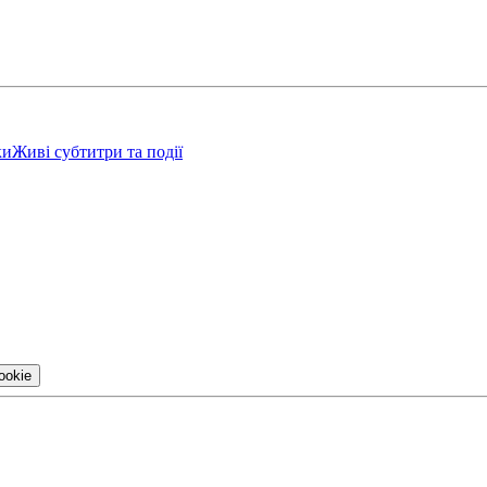
ки
Живі субтитри та події
ookie