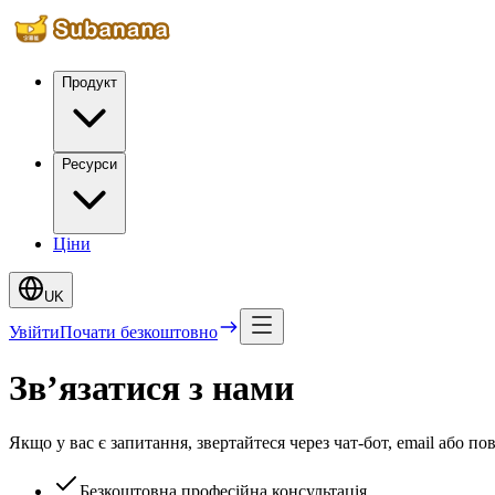
Продукт
Ресурси
Ціни
UK
Увійти
Почати безкоштовно
Зв’язатися з нами
Якщо у вас є запитання, звертайтеся через чат‑бот, email або 
Безкоштовна професійна консультація