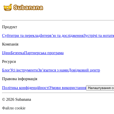
Продукт
Субтитри та переклад
Інтерв’ю та дослідження
Зустрічі та нотат
Компанія
Ціни
Безпека
Партнерська програма
Ресурси
Блог
Усі інструменти
Зв’язатися з нами
Довідковий центр
Правова інформація
Політика конфіденційності
Умови використання
Налаштування c
© 2026 Subanana
Файли cookie