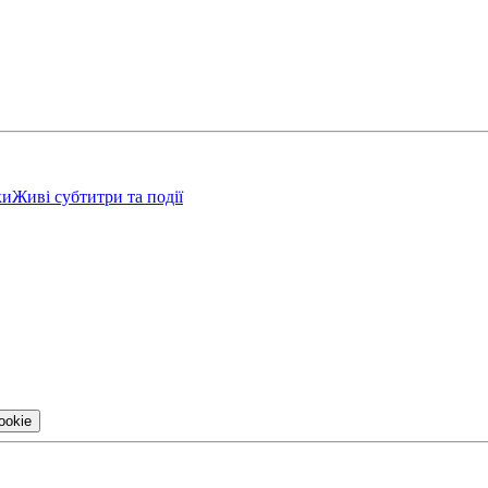
ки
Живі субтитри та події
ookie