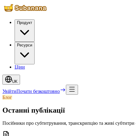
Продукт
Ресурси
Ціни
UK
Увійти
Почати безкоштовно
Блог
Останні публікації
Посібники про субтитрування, транскрипцію та живі субтитри 