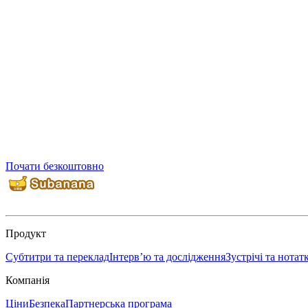
Почати безкоштовно
Продукт
Субтитри та переклад
Інтерв’ю та дослідження
Зустрічі та нотат
Компанія
Ціни
Безпека
Партнерська програма