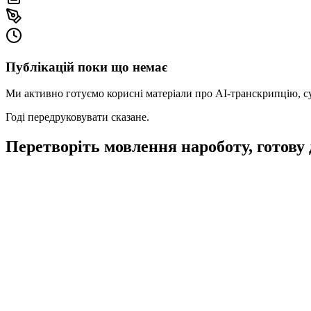
Публікацій поки що немає
Ми активно готуємо корисні матеріали про AI‑транскрипцію, суб
Годі передруковувати сказане.
Перетворіть мовлення на
роботу, готову 