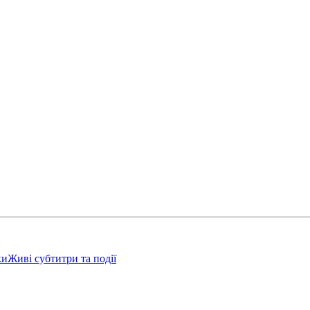
ки
Живі субтитри та події