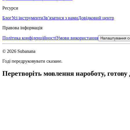
Ресурси
Блог
Усі інструменти
Зв’язатися з нами
Довідковий центр
Правова інформація
Політика конфіденційності
Умови використання
Налаштування c
© 2026 Subanana
Годі передруковувати сказане.
Перетворіть мовлення на
роботу, готову 