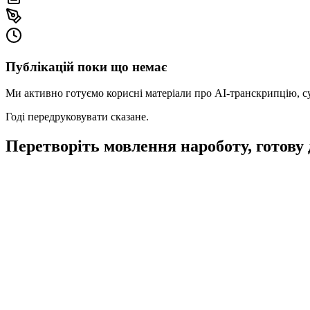
Публікацій поки що немає
Ми активно готуємо корисні матеріали про AI‑транскрипцію, суб
Годі передруковувати сказане.
Перетворіть мовлення на
роботу, готову 