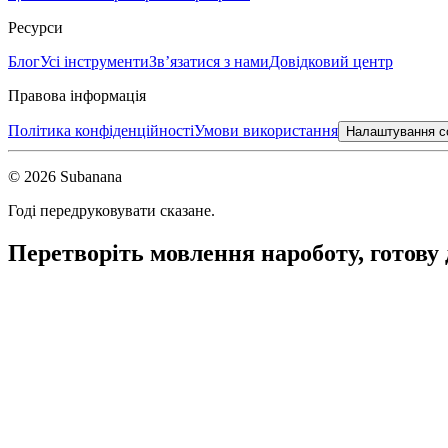
Ресурси
Блог
Усі інструменти
Зв’язатися з нами
Довідковий центр
Правова інформація
Політика конфіденційності
Умови використання
Налаштування c
© 2026 Subanana
Годі передруковувати сказане.
Перетворіть мовлення на
роботу, готову 