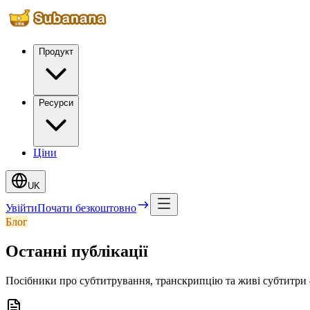
Продукт
Ресурси
Ціни
UK
Увійти
Почати безкоштовно
Блог
Останні публікації
Посібники про субтитрування, транскрипцію та живі субтитри 