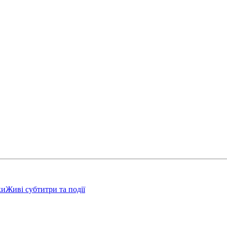
ки
Живі субтитри та події