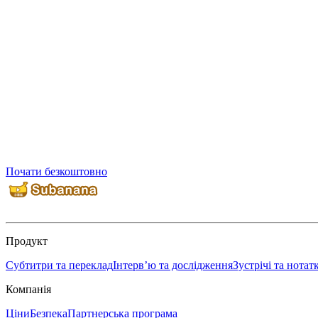
Почати безкоштовно
Продукт
Субтитри та переклад
Інтерв’ю та дослідження
Зустрічі та нотат
Компанія
Ціни
Безпека
Партнерська програма