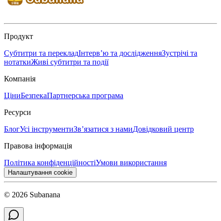
Продукт
Субтитри та переклад
Інтерв’ю та дослідження
Зустрічі та
нотатки
Живі субтитри та події
Компанія
Ціни
Безпека
Партнерська програма
Ресурси
Блог
Усі інструменти
Зв’язатися з нами
Довідковий центр
Правова інформація
Політика конфіденційності
Умови використання
Налаштування cookie
© 2026 Subanana