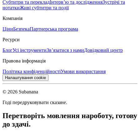
Субтитри та переклад
Інтерв’ю та дослідження
Зустрічі та
нотатки
Живі субтитри та події
Компанія
Ціни
Безпека
Партнерська програма
Ресурси
Блог
Усі інструменти
Зв’язатися з нами
Довідковий центр
Правова інформація
Політика конфіденційності
Умови використання
Налаштування cookie
© 2026 Subanana
Годі передруковувати сказане.
Перетворіть мовлення на
роботу, готову
до здачі.