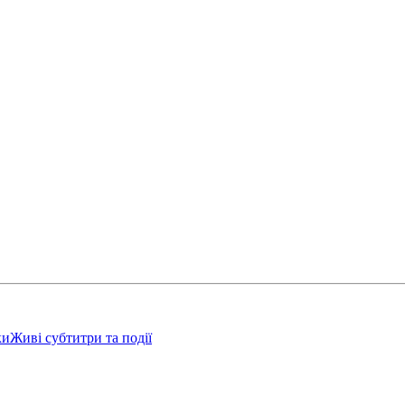
ки
Живі субтитри та події