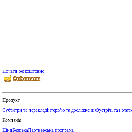
Почати безкоштовно
Продукт
Субтитри та переклад
Інтерв’ю та дослідження
Зустрічі та нотат
Компанія
Ціни
Безпека
Партнерська програма