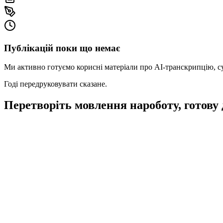
Публікацій поки що немає
Ми активно готуємо корисні матеріали про AI‑транскрипцію, суб
Годі передруковувати сказане.
Перетворіть мовлення на
роботу, готову 