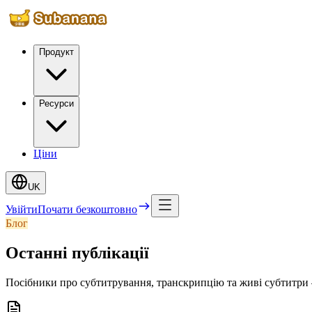
Продукт
Ресурси
Ціни
UK
Увійти
Почати безкоштовно
Блог
Останні публікації
Посібники про субтитрування, транскрипцію та живі субтитри 