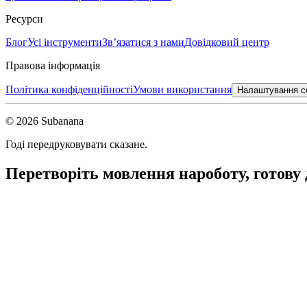
Ресурси
Блог
Усі інструменти
Зв’язатися з нами
Довідковий центр
Правова інформація
Політика конфіденційності
Умови використання
Налаштування c
© 2026 Subanana
Годі передруковувати сказане.
Перетворіть мовлення на
роботу, готову 