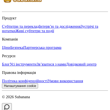
Продукт
Субтитри та переклад
Інтерв’ю та дослідження
Зустрічі та
нотатки
Живі субтитри та події
Компанія
Ціни
Безпека
Партнерська програма
Ресурси
Блог
Усі інструменти
Зв’язатися з нами
Довідковий центр
Правова інформація
Політика конфіденційності
Умови використання
Налаштування cookie
© 2026 Subanana