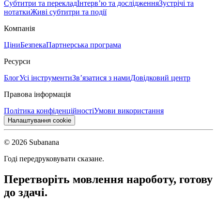
Субтитри та переклад
Інтерв’ю та дослідження
Зустрічі та
нотатки
Живі субтитри та події
Компанія
Ціни
Безпека
Партнерська програма
Ресурси
Блог
Усі інструменти
Зв’язатися з нами
Довідковий центр
Правова інформація
Політика конфіденційності
Умови використання
Налаштування cookie
© 2026 Subanana
Годі передруковувати сказане.
Перетворіть мовлення на
роботу, готову
до здачі.