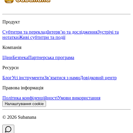
Продукт
Субтитри та переклад
Інтерв’ю та дослідження
Зустрічі та
нотатки
Живі субтитри та події
Компанія
Ціни
Безпека
Партнерська програма
Ресурси
Блог
Усі інструменти
Зв’язатися з нами
Довідковий центр
Правова інформація
Політика конфіденційності
Умови використання
Налаштування cookie
© 2026 Subanana