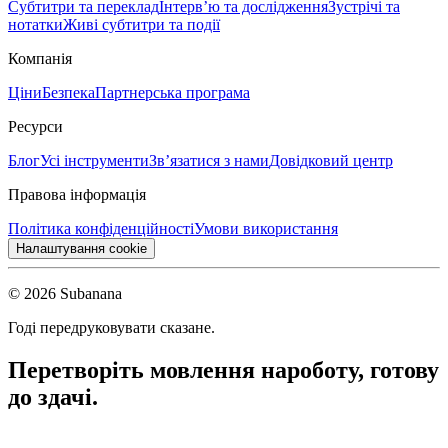
Субтитри та переклад
Інтерв’ю та дослідження
Зустрічі та
нотатки
Живі субтитри та події
Компанія
Ціни
Безпека
Партнерська програма
Ресурси
Блог
Усі інструменти
Зв’язатися з нами
Довідковий центр
Правова інформація
Політика конфіденційності
Умови використання
Налаштування cookie
© 2026 Subanana
Годі передруковувати сказане.
Перетворіть мовлення на
роботу, готову
до здачі.