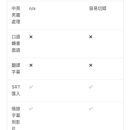
中英
n/a
容易切錯
夾雜
處理
口語
❌
❌
轉書
面語
翻譯
❌
❌
字幕
SRT
✅
✅
匯入
燒錄
✅
✅
字幕
到影
片