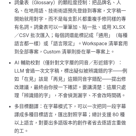
詞彙表（Glossary）的顆粒度控制：把品牌名、人
名、在地用語、技術術語預先登錄到專案，文字稿一
開始就用對字，而不是每支影片都重複手修同樣的專
有名詞。詞彙表可以一筆筆加、貼一批、或用 XLSX
／CSV 批次匯入；每個詞還能標記成「通用」（每種
語言都一樣）或「語言限定」。Workspace 清單套用
到全部專案，Custom 清單則掛在單一專案上。
AI 輔助校對（僅針對文字層的同音／形近錯字）：
LLM 會過一次文字稿，標出疑似被辨識錯的字——例
如「在見」該是「再見」這類同音字錯配——提出修
改建議，最終由你按一下確認。要講清楚：這層只處
理「辨識錯的字」，不會偵測漏字、不會改時間碼。
多目標翻譯：在字幕模式下，可以一次把同一段字幕
譯成多種目標語言，匯出對照字幕；總計支援 80 種
以上語言，對要出多語版本的創作者省去逐語言重做
的工。