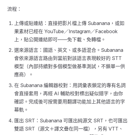
流程：
上傳或貼連結：直接把影片檔上傳 Subanana，或如
果素材已經在 YouTube／Instagram／Facebook
上，貼公開連結即可——免下載、免轉檔。
選來源語言：國語、英文、或多語混合。Subanana
會依來源語言路由到當前對該語言表現較好的 STT
模型（內部持續對多個模型做基準測試，不鎖單一供
應商）。
在 Subanana 編輯器校對：用詞彙表鎖定的專有名詞
會直接套用，再經 AI 輔助校對標出疑似錯字，由你
確認。完成後可按需要用翻譯功能加上其他語言的字
幕軌。
匯出 SRT：Subanana 可匯出純源文 SRT，也可匯出
雙語 SRT（源文＋譯文疊在同一檔），另有 VTT、