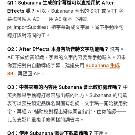
Q1：Subanana 生成的字幕檔可以直接用於 After
Effects 嗎？
可以。Subanana 匯出的 SRT 或 VTT 字
幕檔可匯入 AE——用 AE 腳本（例如
pt_ImportSubtitles）把字幕轉成文字層，省下手動逐句
聽打與對時間的工。
Q2：After Effects 本身有語音轉文字功能嗎？
沒有。
AE 不做語音辨識，字幕的文字內容要靠手動輸入。如果
你要把對白自動轉成字幕，建議先用
Subanana 生成
SRT
再匯回 AE。
Q3：中英夾雜的內容用 Subanana 會比較好處理嗎？
中
英夾雜是手動聽打最容易出錯的地方。Subanana 的詞彙
表可以預先鎖定品牌名與固有名詞，文字稿一開始就用對
字，再經 AI 輔助校對標出疑似同音錯字，由你確認——
比每支影片重複手修同樣的詞省事。
Q4：使用 Subanana 需要下載軟體嗎？
不用。