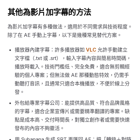
其他為影片加字幕的方法
為影片加字幕有多種做法，適用於不同需求與技術程度。
除了在 AE 手動上字幕，以下是幾種常見替代方案。
播放器內建字幕：許多播放器如
VLC
允許手動建立
文字檔（.txt 或 .srt），輸入字幕內容與簡易時間碼，
播放時載入。技術門檻低、完全免費，適合無剪輯經
驗的個人專案；但無法做 AE 那種動態特效，仍需手
動聽打音訊，且通常只適合本機播放，不便於線上分
發。
外包給專業字幕公司：能提供高品質、符合品牌風格
的字幕，適合企業宣傳片或需要精準翻譯的專案。缺
點是成本高、交付時間長，對獨立創作者或需要快速
發布的內容不夠靈活。
用 Subanana 生成 SRT 再匯回 AE：把「轉錄＋對時