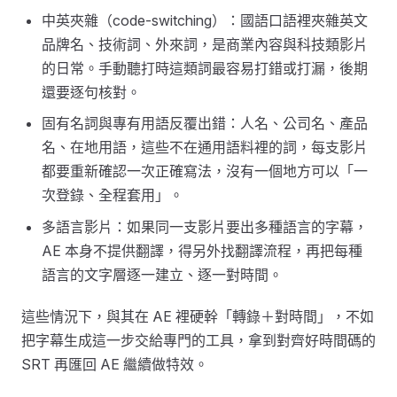
中英夾雜（code-switching）：國語口語裡夾雜英文
品牌名、技術詞、外來詞，是商業內容與科技類影片
的日常。手動聽打時這類詞最容易打錯或打漏，後期
還要逐句核對。
固有名詞與專有用語反覆出錯：人名、公司名、產品
名、在地用語，這些不在通用語料裡的詞，每支影片
都要重新確認一次正確寫法，沒有一個地方可以「一
次登錄、全程套用」。
多語言影片：如果同一支影片要出多種語言的字幕，
AE 本身不提供翻譯，得另外找翻譯流程，再把每種
語言的文字層逐一建立、逐一對時間。
這些情況下，與其在 AE 裡硬幹「轉錄＋對時間」，不如
把字幕生成這一步交給專門的工具，拿到對齊好時間碼的
SRT 再匯回 AE 繼續做特效。