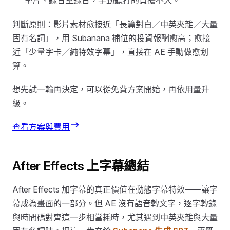
學片、錄音室錄音，手動聽打的負擔不大。
判斷原則：影片素材愈接近「長篇對白／中英夾雜／大量
固有名詞」，用 Subanana 補位的投資報酬愈高；愈接
近「少量字卡／純特效字幕」，直接在 AE 手動做愈划
算。
想先試一輪再決定，可以從免費方案開始，再依用量升
級。
查看方案與費用
After Effects 上字幕總結
After Effects 加字幕的真正價值在動態字幕特效——讓字
幕成為畫面的一部分。但 AE 沒有語音轉文字，逐字轉錄
與時間碼對齊這一步相當耗時，尤其遇到中英夾雜與大量