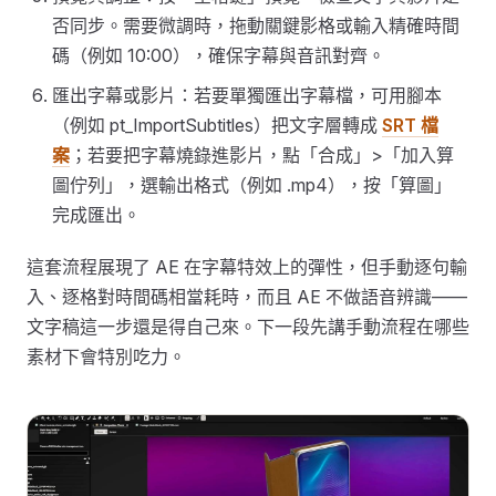
否同步。需要微調時，拖動關鍵影格或輸入精確時間
碼（例如 10:00），確保字幕與音訊對齊。
匯出字幕或影片：若要單獨匯出字幕檔，可用腳本
（例如 pt_ImportSubtitles）把文字層轉成
SRT 檔
案
；若要把字幕燒錄進影片，點「合成」>「加入算
圖佇列」，選輸出格式（例如 .mp4），按「算圖」
完成匯出。
這套流程展現了 AE 在字幕特效上的彈性，但手動逐句輸
入、逐格對時間碼相當耗時，而且 AE 不做語音辨識——
文字稿這一步還是得自己來。下一段先講手動流程在哪些
素材下會特別吃力。