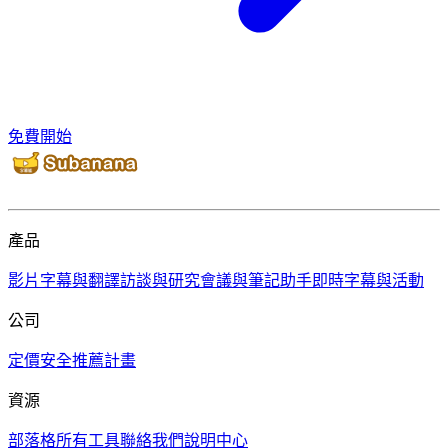
免費開始
產品
影片字幕與翻譯
訪談與研究
會議與筆記助手
即時字幕與活動
公司
定價
安全
推薦計畫
資源
部落格
所有工具
聯絡我們
說明中心