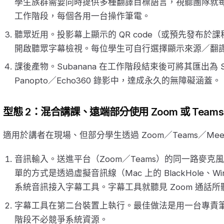
學生族群需要同時提供多種翻譯目標語言，視聽團隊就每種目
工作階段，每個各用一台操作筆電。
聽眾近用。投影幕上顯示的 QR code（或預先發布於
開啟聽眾字幕檢視。每位學生可自行選擇顯示來源／翻
課後產物。Subanana 在工作階段結束後可將其匯出為 
Panopto／Echo360 錄影中，達成永久的無障礙涵蓋。
型態 2：混合講課、遠端部分使用 Zoom 或 Teams
適用於講者在現場、但部分學生透過 Zoom／Teams／Me
音訊輸入。送進平台（Zoom／Teams）的同一路麥
單的方式是透過虛擬音訊線（Mac 上的 BlackHole、Win
系統音訊接入字幕工具。字幕工具就聽見 Zoom 通話
字幕工具在第二台裝置上執行。最佳做法是用一台專責筆電
階段不必競爭系統資源。