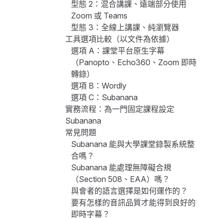
型態 2：混合講課、遠端部分使用
Zoom 或 Teams
型態 3：全線上講課、純瀏覽器
工具選項比較（以文件為依據）
選項 A：課堂平台原生字幕
（Panopto、Echo360、Zoom 即時
轉錄）
選項 B：Wordly
選項 C：Subanana
實務流程：為一門固定課程設定
Subanana
常見問題
Subanana 能與大學課堂錄製系統整
合嗎？
Subanana 能處理無障礙合規
（Section 508、EAA）嗎？
與會者的語言選擇是如何運作的？
要有怎樣的音訊品質才能得到良好的
即時字幕？