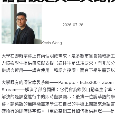
·
2026-07-28
Kevin Wong
大學在即時字幕上有兩個明確需求，是多數市售會議轉錄工
力障礙學生提供無障礙支援（這往往是法規要求，而非加分
供語言近用——講者使用一種語言授課，而台下學生需要以
大學既有的課堂錄製系統——Panopto、Echo360、Zoom for E
Stream——解決了部分問題：它們會為錄影自動產生字
解決的是課堂進行中的即時翻譯顯示：後排一位說華語的學
幕，講英語的無障礙需求學生在自己的手機上閱讀來源語言
確換行的即時逐字稿。（至於某個工具如何提供翻譯——是