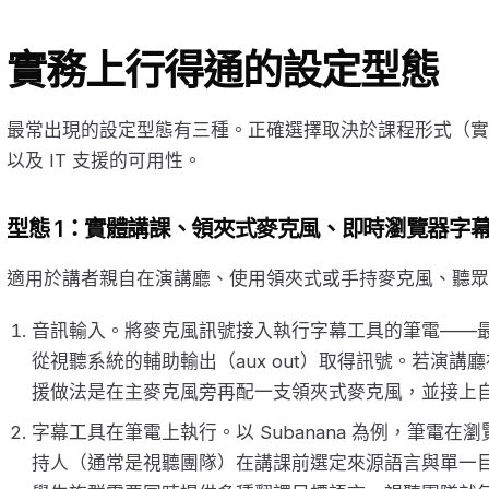
實務上行得通的設定型態
最常出現的設定型態有三種。正確選擇取決於課程形式（實
以及 IT 支援的可用性。
型態 1：實體講課、領夾式麥克風、即時瀏覽器字
適用於講者親自在演講廳、使用領夾式或手持麥克風、聽眾
音訊輸入。將麥克風訊號接入執行字幕工具的筆電——最簡
從視聽系統的輔助輸出（aux out）取得訊號。若演講廳視
援做法是在主麥克風旁再配一支領夾式麥克風，並接上自己
字幕工具在筆電上執行。以 Subanana 為例，筆電
持人（通常是視聽團隊）在講課前選定來源語言與單一