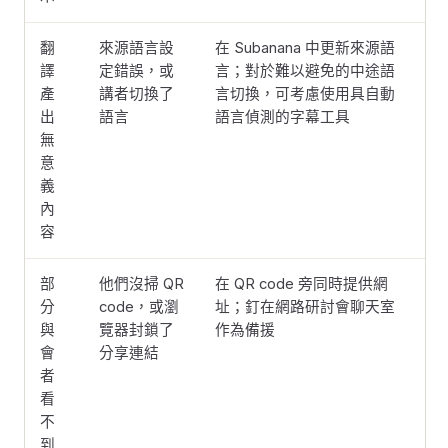
翻
來源語言設
在 Subanana 中更新來源語
譯
定錯誤，或
言；對於難以避免的中途語
產
講者切換了
言切換，可考慮使用具自動
出
語言
語言偵測的字幕工具
無
意
義
內
容
部
他們沒掃 QR
在 QR code 旁同時提供網
分
code，或瀏
址；釘在網路研討會聊天室
與
覽器封鎖了
作為備援
會
分享連結
者
看
不
到