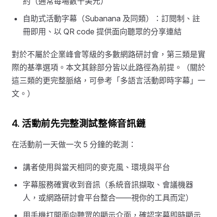
約（通常每場數千美元）
自助式活動字幕（Subanana 及同類）：訂閱制、註
冊即用、以 QR code 提供面向聽眾的分享連結
對於不屬於企業峰會等級的多數網路研討會，第三類是實
際的基準選項。本文其餘部分皆以此路徑為前提。（關於
這三類的更完整脈絡，可參考「多語言活動即時字幕」一
文。）
4. 活動前先完整測試整條音訊鏈
在活動前一天做一次 5 分鐘的乾測：
講者使用與當天相同的麥克風、環境與平台
字幕服務確實收到音訊（系統音訊擷取、會議機器
人，或網路研討會平台整合——視你的工具而定）
用手機打開面向聽眾的顯示介面，確認字幕即時顯示