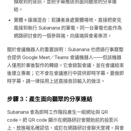
擷取到的音訊，並把字幕推送到面向聽眾的分享連
結。
實體＋遠端混合：若講者身處實體場地，直接把麥克
風接到執行 Subanana 的筆電。同一台筆電也能作為
網路研討會的一個參與端，向遠端與會者串流。
關於會議機器人的重要說明：Subanana 也透過行事曆整
合提供 Google Meet／Teams 會議機器人——但該機器
人僅用於事後製作的轉錄。它會錄製會議，並在會議結束
後建立專案；它不會在會議進行中提供即時字幕。要做即
時字幕，請一律採用上述直接音訊輸入的做法。
步驟 3：產生面向聽眾的分享連結
Subanana 會為即時工作階段產生一組網址與 QR
code。把 QR code 顯示在網路研討會開始前的投影片
上、放進報名確認信，或釘在網路研討會聊天室裡。與會