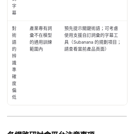
字
幕
對
產業專有詞
預先提示關鍵術語；可考慮
術
彙不在模型
使用支援自訂詞彙的字幕工
語
的通用訓練
具（Subanana 的規劃項目；
的
範圍內
請查看當前產品頁面）
辨
識
準
確
度
偏
低