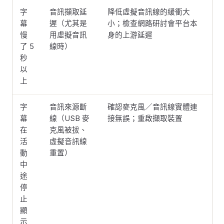
字
音訊擷取延
降低虛擬音訊線的緩衝大
幕
遲（尤其是
小；檢查網路研討會平台本
慢
用虛擬音訊
身的上游延遲
了 5
線時）
秒
以
上
字
音訊來源斷
確認麥克風／音訊線實體連
幕
線（USB 麥
接無誤；重啟擷取裝置
在
克風被拔、
活
虛擬音訊線
動
重置）
中
途
停
止
顯
示