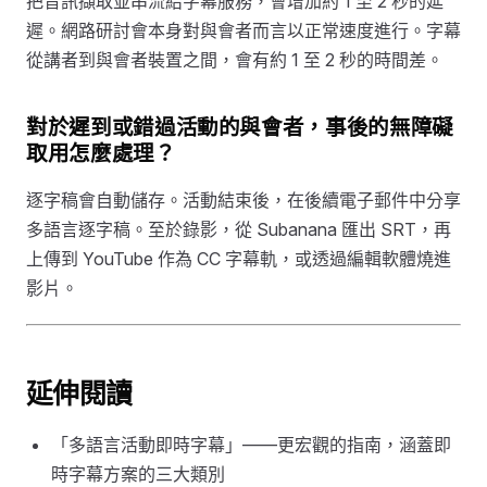
把音訊擷取並串流給字幕服務，會增加約 1 至 2 秒的延
遲。網路研討會本身對與會者而言以正常速度進行。字幕
從講者到與會者裝置之間，會有約 1 至 2 秒的時間差。
對於遲到或錯過活動的與會者，事後的無障礙
取用怎麼處理？
逐字稿會自動儲存。活動結束後，在後續電子郵件中分享
多語言逐字稿。至於錄影，從 Subanana 匯出 SRT，再
上傳到 YouTube 作為 CC 字幕軌，或透過編輯軟體燒進
影片。
延伸閱讀
「多語言活動即時字幕」——更宏觀的指南，涵蓋即
時字幕方案的三大類別