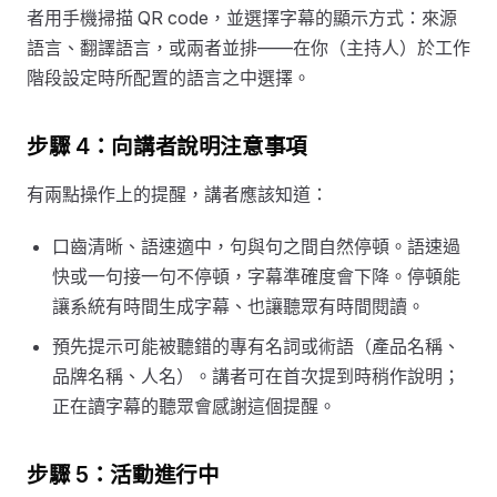
者用手機掃描 QR code，並選擇字幕的顯示方式：來源
語言、翻譯語言，或兩者並排——在你（主持人）於工作
階段設定時所配置的語言之中選擇。
步驟 4：向講者說明注意事項
有兩點操作上的提醒，講者應該知道：
口齒清晰、語速適中，句與句之間自然停頓。語速過
快或一句接一句不停頓，字幕準確度會下降。停頓能
讓系統有時間生成字幕、也讓聽眾有時間閱讀。
預先提示可能被聽錯的專有名詞或術語（產品名稱、
品牌名稱、人名）。講者可在首次提到時稍作說明；
正在讀字幕的聽眾會感謝這個提醒。
步驟 5：活動進行中