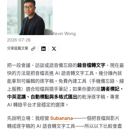
Kevin Wong
2026-07-28
分享這篇文章
把一段會議、訪談或語音備忘錄的
錄音檔轉文字
，現在最
快的方法是把音檔丟進 AI 語音轉文字工具，幾分鐘內就
能拿到可編輯的逐字稿。免費內建工具（手機備忘錄、線
上服務）適合短檔與隨手筆記；如果你要的是
講者標記、
中英混講、自動標點與多格式匯出
的乾淨逐字稿，專業
AI 轉錄平台才是穩定的選擇。
先說明立場：我經營
Subanana
——一個把音檔與影片
轉成逐字稿的 AI 語音轉文字工具——所以以下比較會盡