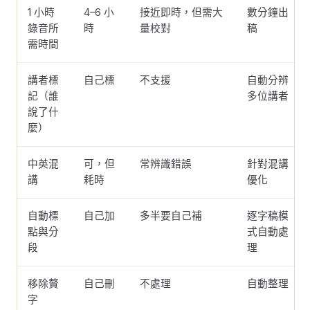
1 小時
4–6 小
接近即時，但需大
數分鐘出
錄音所
時
量校對
稿
需時間
講者標
自己標
不支援
自動分辨
記（誰
多位講者
說了什
麼）
中英混
可，但
常辨識錯誤
針對混講
講
耗時
優化
自動標
自己加
多半要自己補
逐字稿模
點與分
式自動處
段
理
移除贅
自己刪
不處理
自動整理
字