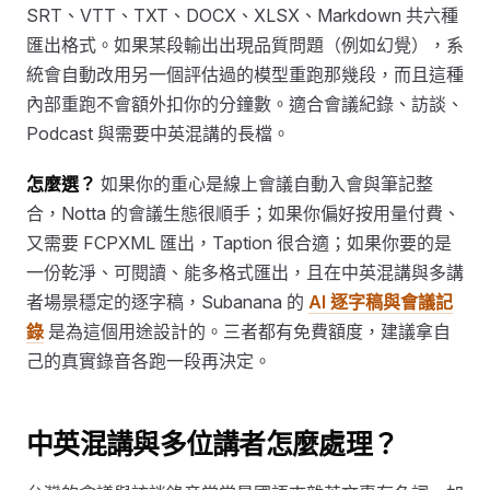
SRT、VTT、TXT、DOCX、XLSX、Markdown 共六種
匯出格式。如果某段輸出出現品質問題（例如幻覺），系
統會自動改用另一個評估過的模型重跑那幾段，而且這種
內部重跑不會額外扣你的分鐘數。適合會議紀錄、訪談、
Podcast 與需要中英混講的長檔。
怎麼選？
如果你的重心是線上會議自動入會與筆記整
合，Notta 的會議生態很順手；如果你偏好按用量付費、
又需要 FCPXML 匯出，Taption 很合適；如果你要的是
一份乾淨、可閱讀、能多格式匯出，且在中英混講與多講
者場景穩定的逐字稿，Subanana 的
AI 逐字稿與會議記
錄
是為這個用途設計的。三者都有免費額度，建議拿自
己的真實錄音各跑一段再決定。
中英混講與多位講者怎麼處理？