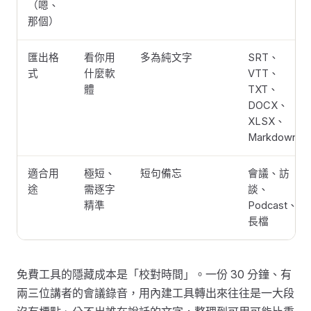
（嗯、
那個）
匯出格
看你用
多為純文字
SRT、
式
什麼軟
VTT、
體
TXT、
DOCX、
XLSX、
Markdown
適合用
極短、
短句備忘
會議、訪
途
需逐字
談、
精準
Podcast、
長檔
免費工具的隱藏成本是「校對時間」。一份 30 分鐘、有
兩三位講者的會議錄音，用內建工具轉出來往往是一大段