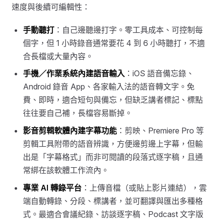
速度與後續可編輯性：
手動聽打
：自己邊聽邊打字。零工具成本、可控制每
個字，但 1 小時錄音通常要花 4 到 6 小時聽打，不適
合長檔或大量內容。
手機／作業系統內建語音輸入
：iOS 語音備忘錄、
Android 錄音 App、各家輸入法的語音轉文字。免
費、即時，適合短句與備忘，但缺乏講者標記、標點
往往要自己補，長檔容易斷掉。
影音剪輯軟體內建字幕功能
：剪映、Premiere Pro 等
剪輯工具附帶的語音辨識，方便邊剪邊上字幕，但輸
出是「字幕格式」而非可閱讀的段落式逐字稿，且通
常綁在該軟體工作流內。
專業 AI 轉錄平台
：上傳音檔（或貼上影片連結），雲
端自動轉錄、分段、標講者，並可翻譯與匯出多種格
式。最適合會議紀錄、訪談逐字稿、Podcast 文字版