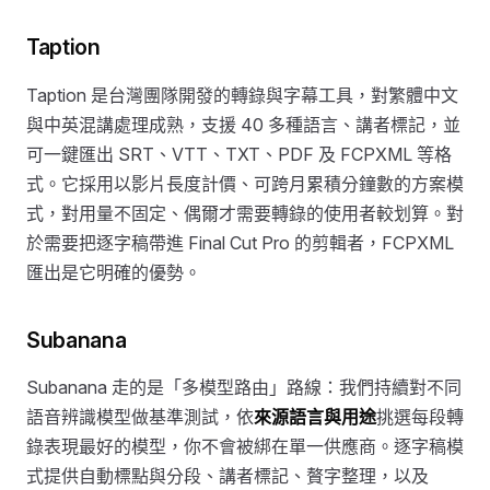
Taption
Taption 是台灣團隊開發的轉錄與字幕工具，對繁體中文
與中英混講處理成熟，支援 40 多種語言、講者標記，並
可一鍵匯出 SRT、VTT、TXT、PDF 及 FCPXML 等格
式。它採用以影片長度計價、可跨月累積分鐘數的方案模
式，對用量不固定、偶爾才需要轉錄的使用者較划算。對
於需要把逐字稿帶進 Final Cut Pro 的剪輯者，FCPXML
匯出是它明確的優勢。
Subanana
Subanana 走的是「多模型路由」路線：我們持續對不同
語音辨識模型做基準測試，依
來源語言與用途
挑選每段轉
錄表現最好的模型，你不會被綁在單一供應商。逐字稿模
式提供自動標點與分段、講者標記、贅字整理，以及