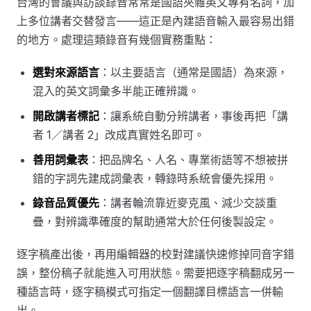
台灣的會議與訪談錄音常常是國語夾雜英文專有名詞，加
上多位講者交替發言——這正是內建語音輸入最容易出錯
的地方。處理這類錄音有幾個實務重點：
選對來源語言
：以主要語言（通常是國語）為來源，
混入的英文詞彙多半能正確辨識。
開啟講者標記
：讓系統自動分辨講者，事後再把「講
者 1／講者 2」改成真實姓名即可。
善用詞彙表
：把品牌名、人名、專業術語等不想被拼
錯的字詞先建成詞彙表，轉錄時系統會優先採用。
錄音品質優先
：講者輪流靠近麥克風、減少交談重
疊，對辨識準確度的幫助通常大於任何後製設定。
逐字稿產出後，再用編輯器的校對建議快速修掉同音字錯
誤，整份稿子就能進入可用狀態。需要把逐字稿翻成另一
種語言時，逐字稿模式可指定一個翻譯目標語言一併輸
出。