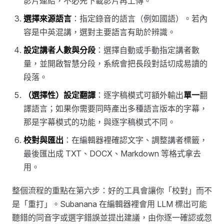
影片連結，不必先下載影片再上傳。
選擇來源語言
：指定錄音的語言（例如國語）。若內
容是中英混講，選對主要語言有助於辨識。
設定講者人數與分段
：選擇自動或手動指定講者數
量，並開啟智慧分段，系統會把長段對話切成易讀的
段落。
（選擇性）設定翻譯
：逐字稿模式可額外輸出
單一
翻
譯語言；如果你需要同時產出多種語言版本的字幕，
那是字幕模式的功能，與逐字稿模式不同。
校對與匯出
：在編輯器裡確認文字、調整講者標籤，
最後匯出成 TXT、DOCX、Markdown 等格式拿去
用。
整個流程的重點在第六步：好的工具會讓你「校對」而不
是「重打」。Subanana 在編輯器裡會用 LLM 標出可能
聽錯的同音字或選字錯誤並提出建議，由你逐一確認或忽