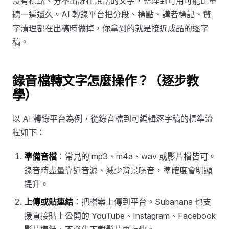
沒有標點、分不出誰在說話的文字，整理到可用可能比重
聽一遍還久。AI 轉錄平台把分段、標點、講者標記、贅
字清理都在出稿時做掉，你拿到的就是接近成品的逐字
稿。
錄音檔轉文字怎麼操作？（逐步教
學）
以 AI 轉錄平台為例，從錄音檔到可編輯逐字稿的標準流
程如下：
準備音檔
：常見的 mp3、m4a、wav 或影片檔皆可。
錄音時盡量靠近音源、減少背景噪音，準確度會明顯
提升。
上傳或貼連結
：把檔案上傳到平台。Subanana 也支
援直接貼上公開的 YouTube、Instagram、Facebook