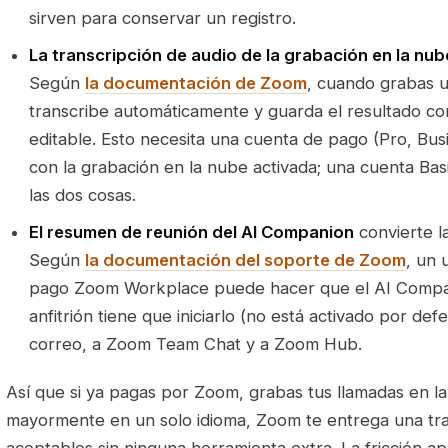
sirven para conservar un registro.
La transcripción de audio de la grabación en la nub
Según
la documentación de Zoom
, cuando grabas 
transcribe automáticamente y guarda el resultado c
editable. Esto necesita una cuenta de pago (Pro, Bus
con la grabación en la nube activada; una cuenta Bas
las dos cosas.
El resumen de reunión del AI Companion
convierte l
Según
la documentación del soporte de Zoom
, un 
pago Zoom Workplace puede hacer que el AI Compa
anfitrión tiene que iniciarlo (no está activado por def
correo, a Zoom Team Chat y a Zoom Hub.
Así que si ya pagas por Zoom, grabas tus llamadas en l
mayormente en un solo idioma, Zoom te entrega una tr
aceptables sin ninguna herramienta extra. La fricción a