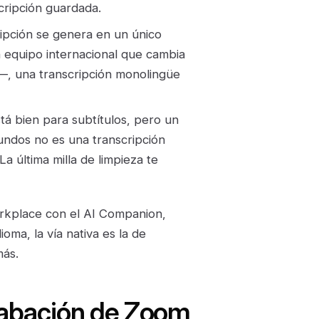
scripción guardada.
ipción se genera en un único
n equipo internacional que cambia
n—, una transcripción monolingüe
tá bien para subtítulos, pero un
ndos no es una transcripción
La última milla de limpieza te
orkplace con el AI Companion,
oma, la vía nativa es la de
más.
rabación de Zoom