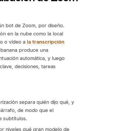
ún bot de Zoom, por diseño.
ión en la nube como la local
io o vídeo a
la transcripción
 Subanana produce una
untuación automática, y luego
lave, decisiones, tareas
rización separa quién dijo qué, y
párrafo, de modo que el
 subtítulos.
or niveles qué gran modelo de