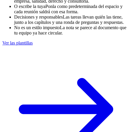
empresa, sanidad, derecho y consultoría.
O escribe la tuya
Ponla como predeterminada del espacio y
cada reunión saldrá con esa forma.
Decisiones y responsables
Las tareas llevan quién las tiene,
junto a los capítulos y una ronda de preguntas y respuestas.
No es un estilo impuesto
La nota se parece al documento que
tu equipo ya hace circular.
Ver las plantillas
Sync T3
Google Meet · 32 min · 6 asistentes
El notetaker entró desde el calendario
o la extensión graba la pestaña